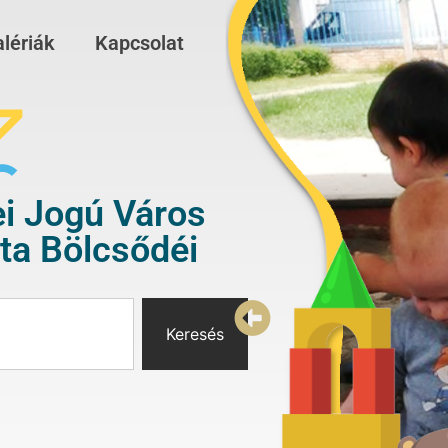
lériák
Kapcsolat
i Jogú Város
a Bölcsődéi
Keresés