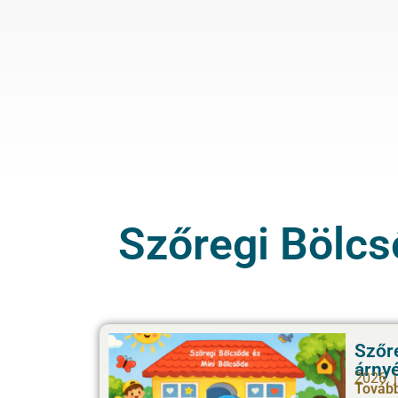
Szőregi Bölcs
Szőre
árny
2026. 
Tovább