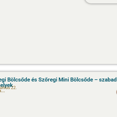
egi Bölcsőde és Szőregi Mini Bölcsőde – szabad
elyek
június 22.
...