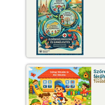
Szőr
férőh
2026. 
Tovább