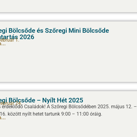
egi Bölcsőde és Szőregi Mini Bölcsőde
atartás 2026
ebruár 1.
...
gi Bölcsőde – Nyílt Hét 2025
február 24.
 érdeklődő Családok! A Szőregi Bölcsődében 2025. május 12. –
6. között nyílt hetet tartunk 9:00 – 11:00 óráig.
...