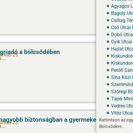
Agyagos Ut
Bagoly Utc
Csillag Tér
Cső Utcai 
Dobó Utcai
Gyík Utcai
Hajlat Utc
griadó a bölcsődében
június 25.
Kiskundor
...
Kiskundor
Petőfi Sán
Siha Közi 
Szentmihál
Szőregi Bö
Tápéi Mini
Vedres Utc
Vitéz Utca
nagyobb biztonságban a gyermekek
Kattintson az eg
június 23.
...
Bölcsődére.