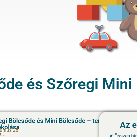
őde és Szőregi Mini 
gi Bölcsőde és Mini Bölcsőde – terasz
Az e
ékolása
június 28.
...
Összes hír