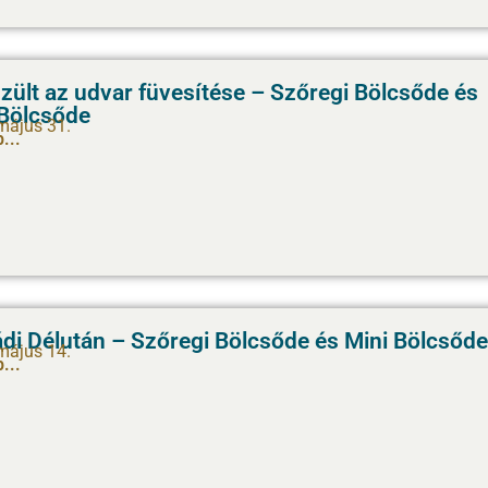
zült az udvar füvesítése – Szőregi Bölcsőde és
 Bölcsőde
május 31.
...
di Délután – Szőregi Bölcsőde és Mini Bölcsőde
május 14.
...