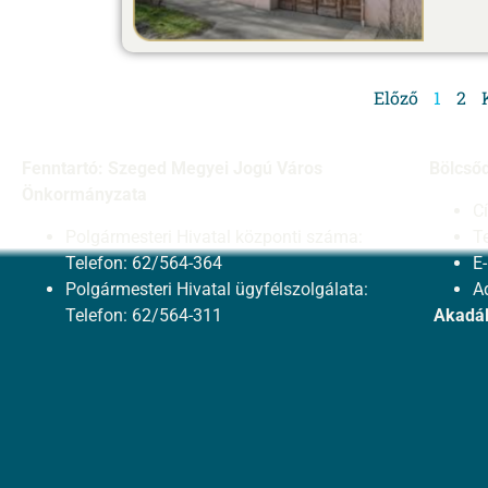
Előző
1
2
Fenntartó: Szeged Megyei Jogú Város
Bölcső
Önkormányzata
C
Polgármesteri Hivatal központi száma:
T
Telefon: 62/564-364
E
Polgármesteri Hivatal ügyfélszolgálata:
A
Telefon: 62/564-311
Akadál