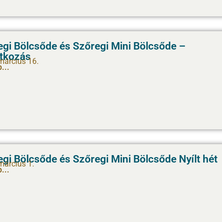
egi Bölcsőde és Szőregi Mini Bölcsőde –
atkozás
március 16.
...
gi Bölcsőde és Szőregi Mini Bölcsőde Nyílt hét
március 1.
...