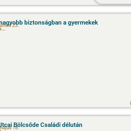
nagyobb biztonságban a gyermekek
június 23.
...
tcai Bölcsőde Családi délután
május 18.