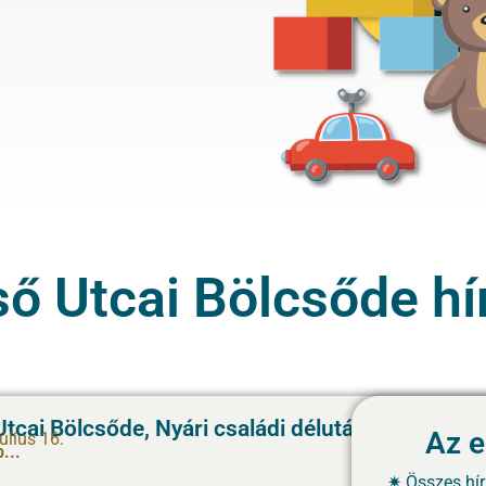
ő Utcai Bölcsőde hí
tcai Bölcsőde, Nyári családi délután
Az e
úlius 16.
...
Összes hír