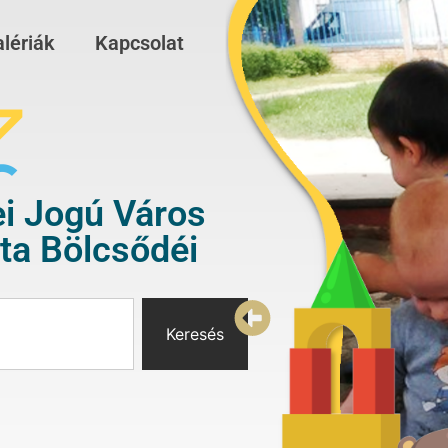
lériák
Kapcsolat
i Jogú Város
a Bölcsődéi
Keresés