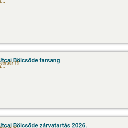
...
Utcai Bölcsőde farsang
február 19.
...
Utcai Bölcsőde zárvatartás 2026.