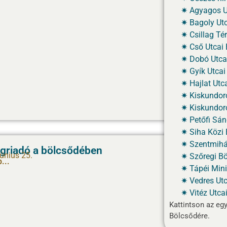
Agyagos Ut
Bagoly Utc
Csillag Tér
Cső Utcai 
Dobó Utcai
Gyík Utcai
Hajlat Utc
Kiskundor
Kiskundor
Petőfi Sán
Siha Közi 
Szentmihál
griadó a bölcsődében
június 25.
Szőregi Bö
...
Tápéi Mini
Vedres Utc
Vitéz Utca
Kattintson az eg
Bölcsődére.