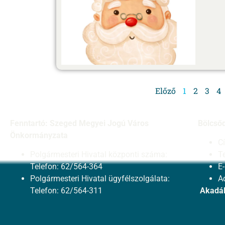
Előző
1
2
3
4
Fenntartó: Szeged Megyei Jogú Város
Bölcső
Önkormányzata
C
Polgármesteri Hivatal központi száma:
T
Telefon: 62/564-364
E
Polgármesteri Hivatal ügyfélszolgálata:
A
Telefon: 62/564-311
Akadál