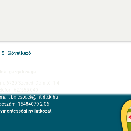
5
Következő
dék Igazgatósága
ím: 6720 Szeged, Dóm tér 1-4
elefon: 62/555-040
-mail:
bolcsodek@int.ritek.hu
dószám: 15484079-2-06
ymentességi nyilatkozat