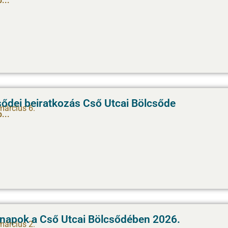
...
sődei beiratkozás Cső Utcai Bölcsőde
március 6.
...
t napok a Cső Utcai Bölcsődében 2026.
március 2.