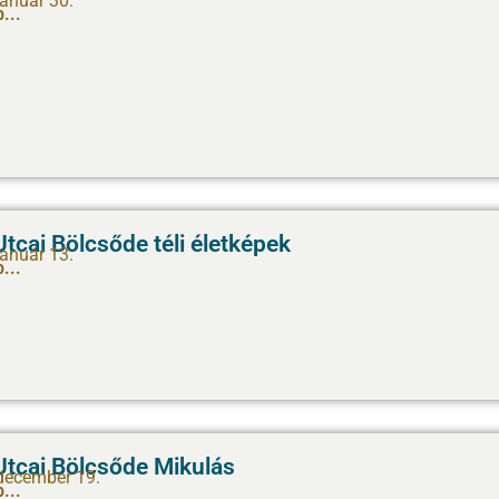
január 30.
...
tcai Bölcsőde téli életképek
január 13.
...
Utcai Bölcsőde Mikulás
december 19.
...