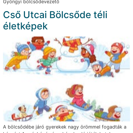
Gyöngyi bölcsődevezető
Cső Utcai Bölcsőde téli
életképek
A bölcsődébe járó gyerekek nagy örömmel fogadták a