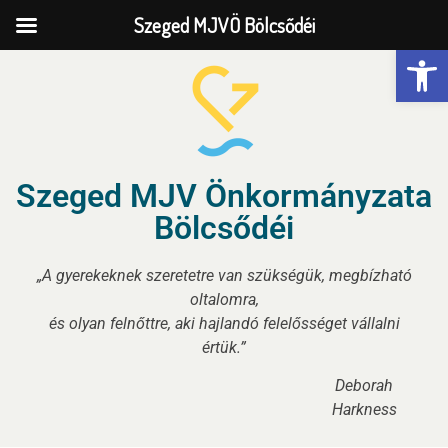
Szeged MJVÖ Bölcsődéi
Eszk
Szeged MJV Önkormányzata
Bölcsődéi
„A gyerekeknek szeretetre van szükségük, megbízható
oltalomra,
és olyan felnőttre, aki hajlandó felelősséget vállalni
értük.”
Deborah
Harkness