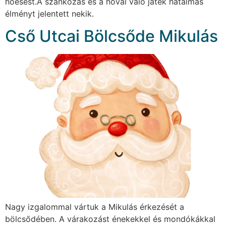
hóesést.A szánkózás és a hóval való játék hatalmas
élményt jelentett nekik.
Cső Utcai Bölcsőde Mikulás
Nagy izgalommal vártuk a Mikulás érkezését a
bölcsődében. A várakozást énekekkel és mondókákkal