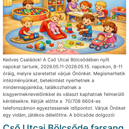
Kedves Családok! A Cső Utcai Bölcsődében nyílt
napokat tartunk, 2026.05.11-2026.05.15. napokon, 8-11
óráig, melyre szeretettel várjuk Önönket. Megismerhetik
intézményünket, betekintést nyerhetnek a
mindennapjainkba, találkozhatnak a
kisgyermeknevelőinkkel és választ kaphatnak felmerülő
kérdéseikre. Kérjük előtte a 70/708 6604-es
telefonszámon egyeztessenek időpontot. Várjuk Önöket
egy vidám, játékos délelőttre. A bölcsőde dolgozói
Cső Utcai Bölcsőde farsang