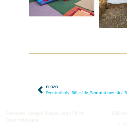
ELŐZŐ
Fenntartó: Szeged Megyei Jogú Város
Bölcső
Önkormányzata
C