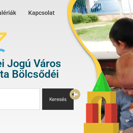
lériák
Kapcsolat
i Jogú Város
a Bölcsődéi
Keresés