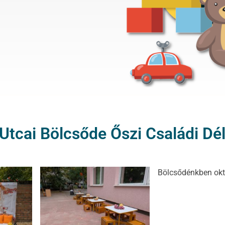
Utcai Bölcsőde Őszi Családi Dé
Bölcsődénkben októ