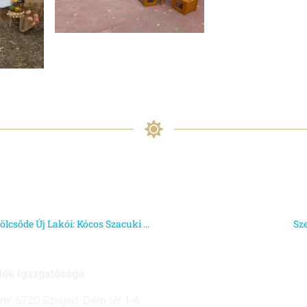
Szentmihályi Bölcsőde_Bemutatkoznak a Bölcsőde Új Lakói: Kócos Szacuki és Cuki Pixi!
Sz
dék Igazgatósága
ím: 6720 Szeged, Dóm tér 1-4