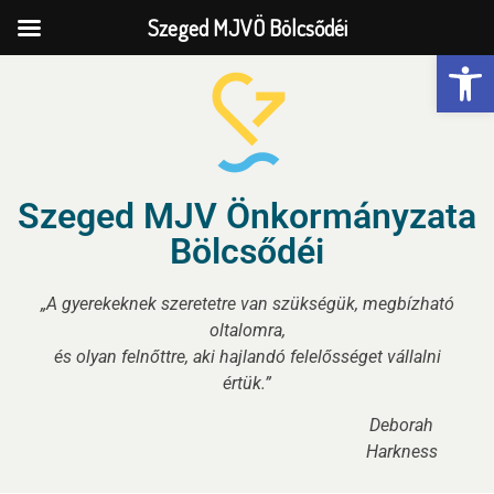
Szeged MJVÖ Bölcsődéi
Eszk
Szeged MJV Önkormányzata
Bölcsődéi
„A gyerekeknek szeretetre van szükségük, megbízható
oltalomra,
és olyan felnőttre, aki hajlandó felelősséget vállalni
értük.”
Deborah
Harkness