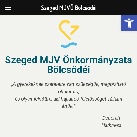
Szeged MJVÖ Bölcsődéi
Eszk
Szeged MJV Önkormányzata
Bölcsődéi
„A gyerekeknek szeretetre van szükségük, megbízható
oltalomra,
és olyan felnőttre, aki hajlandó felelősséget vállalni
értük.”
Deborah
Harkness