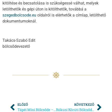
kitöltése és becsatolása is szükségessé válhat, melyek
letölthetők és gépi úton is kitölthetők, továbbá a
szegedbolcsode.eu
oldalról is elérhetők a címlap, letölthető
dokumentumoknál.
Takács-Szabó Edit
bölcsődevezető
ELŐZŐ
KÖVETKEZŐ
Tápéi Mini Bölcsőde – Beiratkozás
Rókusi Körúti Bölcsőde családi nap meghívó