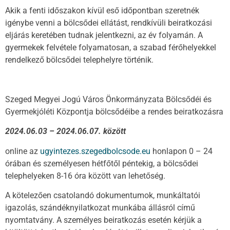
Akik a fenti időszakon kívül eső időpontban szeretnék
igénybe venni a bölcsődei ellátást, rendkívüli beiratkozási
eljárás keretében tudnak jelentkezni, az év folyamán. A
gyermekek felvétele folyamatosan, a szabad férőhelyekkel
rendelkező bölcsődei telephelyre történik.
Szeged Megyei Jogú Város Önkormányzata Bölcsődéi és
Gyermekjóléti Központja bölcsődéibe a rendes beiratkozásra
2024.06.03 – 2024.06.07. között
online az
ugyintezes.szegedbolcsode.eu
honlapon 0 – 24
órában és személyesen hétfőtől péntekig, a bölcsődei
telephelyeken 8-16 óra között van lehetőség.
A kötelezően csatolandó dokumentumok, munkáltatói
igazolás, szándéknyilatkozat munkába állásról című
nyomtatvány. A személyes beiratkozás esetén kérjük a