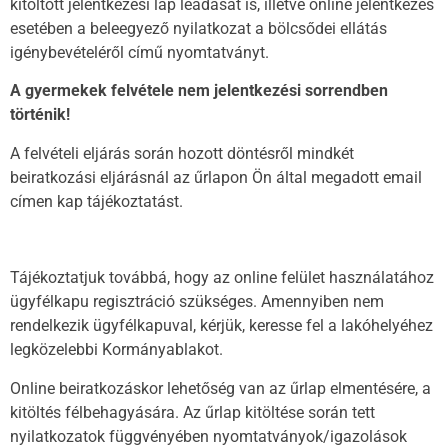
kitöltött jelentkezési lap leadását is, illetve online jelentkezés
esetében a beleegyező nyilatkozat a bölcsődei ellátás
igénybevételéről című nyomtatványt.
A gyermekek felvétele nem jelentkezési sorrendben
történik!
A felvételi eljárás során hozott döntésről mindkét
beiratkozási eljárásnál az űrlapon Ön által megadott email
címen kap tájékoztatást.
Tájékoztatjuk továbbá, hogy az online felület használatához
ügyfélkapu regisztráció szükséges. Amennyiben nem
rendelkezik ügyfélkapuval, kérjük, keresse fel a lakóhelyéhez
legközelebbi Kormányablakot.
Online beiratkozáskor lehetőség van az űrlap elmentésére, a
kitöltés félbehagyására. Az űrlap kitöltése során tett
nyilatkozatok függvényében nyomtatványok/igazolások