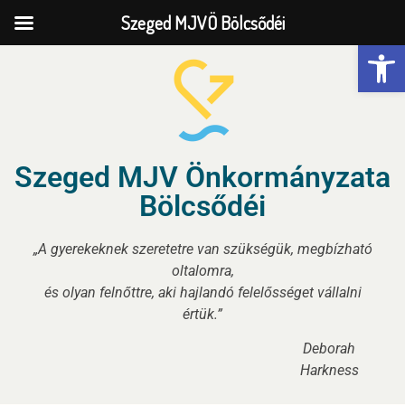
Szeged MJVÖ Bölcsődéi
Eszk
Szeged MJV Önkormányzata
Bölcsődéi
„A gyerekeknek szeretetre van szükségük, megbízható
oltalomra,
és olyan felnőttre, aki hajlandó felelősséget vállalni
értük.”
Deborah
Harkness