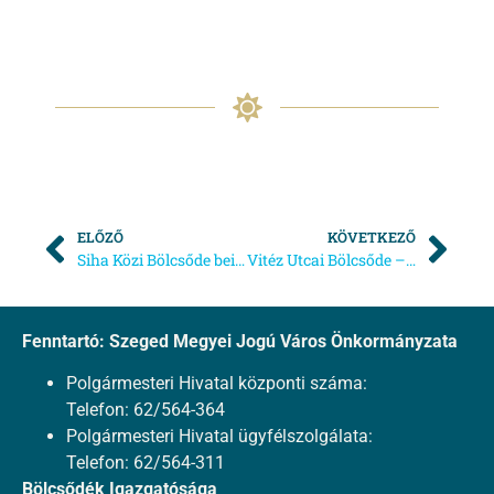
ELŐZŐ
KÖVETKEZŐ
Siha Közi Bölcsőde beiratkozás
Vitéz Utcai Bölcsőde – Beiratkozás
Fenntartó: Szeged Megyei Jogú Város Önkormányzata
Polgármesteri Hivatal központi száma:
Telefon: 62/564-364
Polgármesteri Hivatal ügyfélszolgálata:
Telefon: 62/564-311
Bölcsődék Igazgatósága