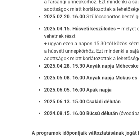
a farsangi ünnepkörhöz. Ezt mindenki a sa
adottságok miatt korlátozottak a lehetőség
2025.02.20. 16.00
Szülőcsoportos beszélg
2025.04.15. Húsvéti készülődés –
melyet d
vehetnek részt.
+ ugyan ezen a napon 15.30-tól közös kéz
a húsvéti ünnepkörhöz. Ezt mindenki a sajá
adottságok miatt korlátozottak a lehetőség
2025.04.28. 15.30 Anyák napja Méhecske c
2025.05.08. 16.00 Anyák napja Mókus és M
2025.06.05. 16.00 Apák napja
2025.06.13. 15.00 Családi délután
2024.08.15. 16.00 Búcsú délután
(óvodába
A programok időpontjaik változtatásának jogát f