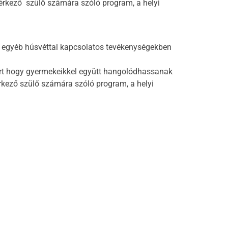
érkező szülő számára szóló program, a helyi
és egyéb húsvéttal kapcsolatos tevékenységekben
ért hogy gyermekeikkel együtt hangolódhassanak
rkező szülő számára szóló program, a helyi