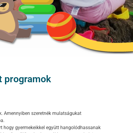
tt programok
ak. Amennyiben szeretnék mulatságukat
ba.
ért hogy gyermekeikkel együtt hangolódhassanak