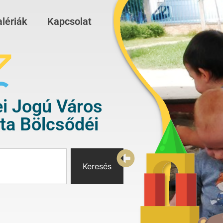
lériák
Kapcsolat
i Jogú Város
a Bölcsődéi
Keresés