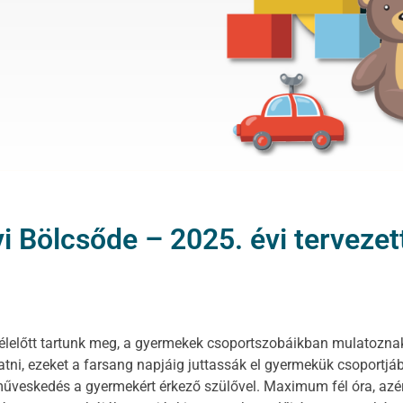
i Bölcsőde – 2025. évi terveze
élelőtt tartunk meg, a gyermekek csoportszobáikban mulatozn
tni, ezeket a farsang napjáig juttassák el gyermekük csoportjá
műveskedés a gyermekért érkező szülővel. Maximum fél óra, az