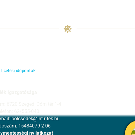
j fizetési időpontok
dék Igazgatósága
ím: 6720 Szeged, Dóm tér 1-4
elefon: 62/555-040
-mail:
bolcsodek@int.ritek.hu
dószám: 15484079-2-06
ymentességi nyilatkozat