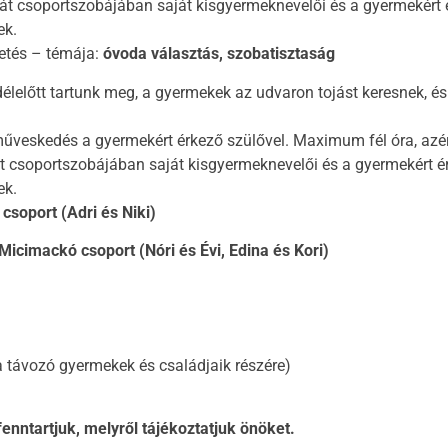
ját csoportszobájában saját kisgyermeknevelői és a gyermekért 
ek.
etés – témája:
óvoda választás, szobatisztaság
élelőtt tartunk meg, a gyermekek az udvaron tojást keresnek, 
műveskedés a gyermekért érkező szülővel. Maximum fél óra, az
t csoportszobájában saját kisgyermeknevelői és a gyermekért é
ek.
soport (Adri és Niki)
icimackó csoport (Nóri és Évi, Edina és Kori)
 távozó gyermekek és családjaik részére)
enntartjuk, melyről tájékoztatjuk önöket.