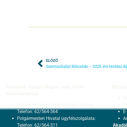
ELŐZŐ
Szentmihályi Bölcsőde – 2025. évi térítési dí
Fenntartó: Szeged Megyei Jogú Város
Bölcső
Önkormányzata
C
Polgármesteri Hivatal központi száma:
T
Telefon: 62/564-364
E
Polgármesteri Hivatal ügyfélszolgálata:
A
Telefon: 62/564-311
Akadál