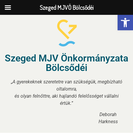
Szeged MJVÖ Bölcsődéi
Eszk
Szeged MJV Önkormányzata
Bölcsődéi
„A gyerekeknek szeretetre van szükségük, megbízható
oltalomra,
és olyan felnőttre, aki hajlandó felelősséget vállalni
értük.”
Deborah
Harkness