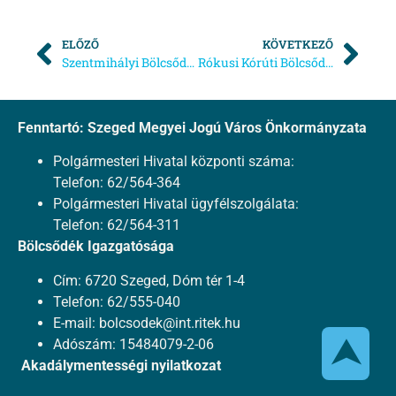
ELŐZŐ
KÖVETKEZŐ
Szentmihályi Bölcsőde – 2025. évi tervezett programok
Rókusi Kórúti Bölcsőde – Térítési díjak befizetésének időpontjai 2024-ben
Fenntartó: Szeged Megyei Jogú Város Önkormányzata
Polgármesteri Hivatal központi száma:
Telefon: 62/564-364
Polgármesteri Hivatal ügyfélszolgálata:
Telefon: 62/564-311
Bölcsődék Igazgatósága
Cím: 6720 Szeged, Dóm tér 1-4
Telefon: 62/555-040
E-mail:
bolcsodek@int.ritek.hu
⮝
Adószám: 15484079-2-06
Akadálymentességi nyilatkozat