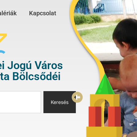
lériák
Kapcsolat
i Jogú Város
a Bölcsődéi
Keresés