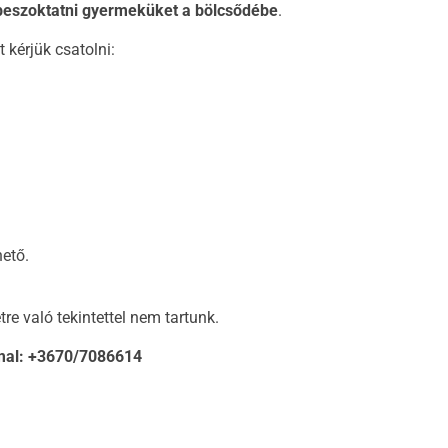
beszoktatni gyermeküket a bölcsődébe
.
kérjük csatolni:
ető.
re való tekintettel nem tartunk.
mmal: +3670/7086614