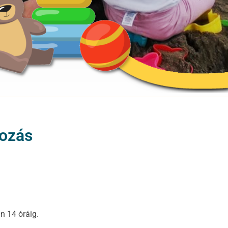
kozás
án 14 óráig.