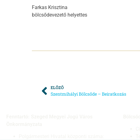
Farkas Krisztina
bölcsődevezető helyettes
ELŐZŐ
Szentmihályi Bölcsőde – Beiratkozás
Fenntartó: Szeged Megyei Jogú Város
Bölcső
Önkormányzata
C
Polgármesteri Hivatal központi száma:
T