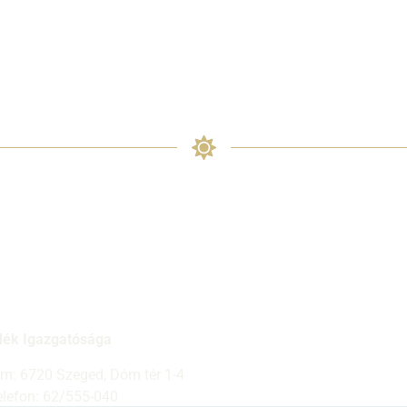
dék Igazgatósága
ím: 6720 Szeged, Dóm tér 1-4
elefon: 62/555-040