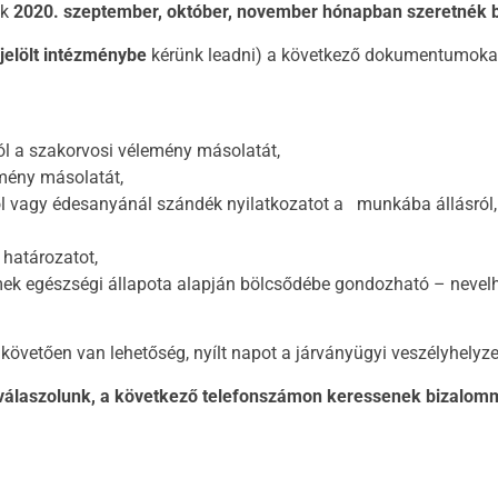
ik
2020. szeptember, október, november hónapban szeretnék 
jelölt intézménybe
kérünk leadni) a következő dokumentumokat 
rról a szakorvosi vélemény másolatát,
emény másolatát,
ől vagy édesanyánál szándék nyilatkozatot a munkába állásról,
határozatot,
mek egészségi állapota alapján bölcsődébe gondozható – nevelh
övetően van lehetőség, nyílt napot a járványügyi veszélyhelyzet
 válaszolunk, a következő telefonszámon keressenek bizalo