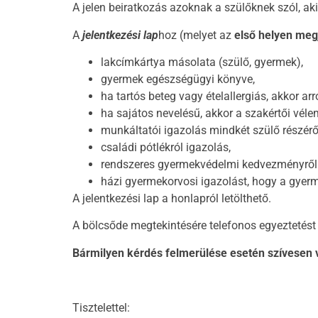
A jelen beiratkozás azoknak a szülőknek szól, ak
A
jelentkezési lap
hoz (melyet az
első helyen meg
lakcímkártya másolata (szülő, gyermek),
gyermek egészségügyi könyve,
ha tartós beteg vagy ételallergiás, akkor a
ha sajátos nevelésű, akkor a szakértői vél
munkáltatói igazolás mindkét szülő részér
családi pótlékról igazolás,
rendszeres gyermekvédelmi kedvezményről 
házi gyermekorvosi igazolást, hogy a gyer
A jelentkezési lap a honlapról letölthető.
A bölcsőde megtekintésére telefonos egyeztetést k
Bármilyen kérdés felmerülése esetén szívesen
Tisztelettel: