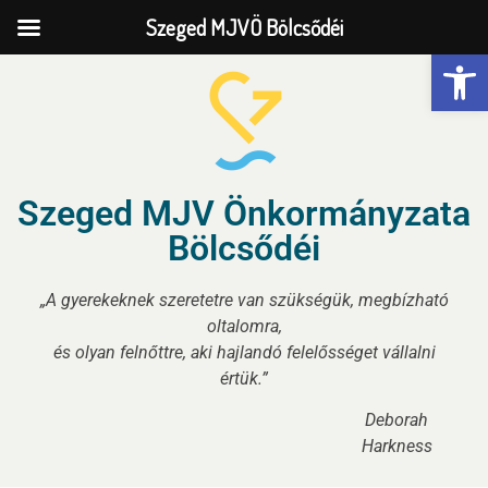
Szeged MJVÖ Bölcsődéi
Eszk
Szeged MJV Önkormányzata
Bölcsődéi
„A gyerekeknek szeretetre van szükségük, megbízható
oltalomra,
és olyan felnőttre, aki hajlandó felelősséget vállalni
értük.”
Deborah
Harkness