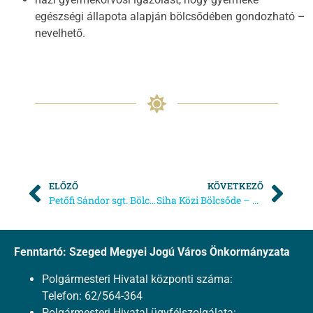
egészségi állapota alapján bölcsődében gondozható –
nevelhető.
ELŐZŐ
KÖVETKEZŐ
Petőfi Sándor sgt. Bölcsőde Beiratkozás
Siha Közi Bölcsőde – Beiratkozás
Fenntartó: Szeged Megyei Jogú Város Önkormányzata
Polgármesteri Hivatal központi száma:
Telefon: 62/564-364
Polgármesteri Hivatal ügyfélszolgálata: