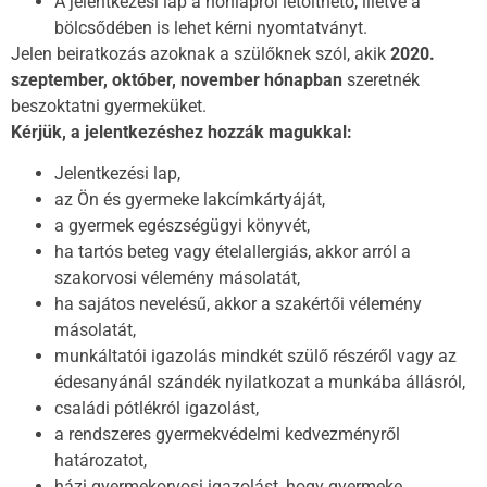
A jelentkezési lap a honlapról letölthető, illetve a
bölcsődében is lehet kérni nyomtatványt.
Jelen beiratkozás azoknak a szülőknek szól, akik
2020.
szeptember, október, november hónapban
szeretnék
beszoktatni gyermeküket.
Kérjük, a jelentkezéshez hozzák magukkal:
Jelentkezési lap,
az Ön és gyermeke lakcímkártyáját,
a gyermek egészségügyi könyvét,
ha tartós beteg vagy ételallergiás, akkor arról a
szakorvosi vélemény másolatát,
ha sajátos nevelésű, akkor a szakértői vélemény
másolatát,
munkáltatói igazolás mindkét szülő részéről vagy az
édesanyánál szándék nyilatkozat a munkába állásról,
családi pótlékról igazolást,
a rendszeres gyermekvédelmi kedvezményről
határozatot,
házi gyermekorvosi igazolást, hogy gyermeke