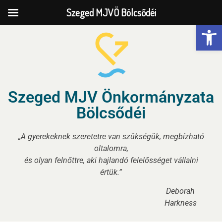
Szeged MJVÖ Bölcsődéi
Eszk
Szeged MJV Önkormányzata
Bölcsődéi
„A gyerekeknek szeretetre van szükségük, megbízható
oltalomra,
és olyan felnőttre, aki hajlandó felelősséget vállalni
értük.”
Deborah
Harkness