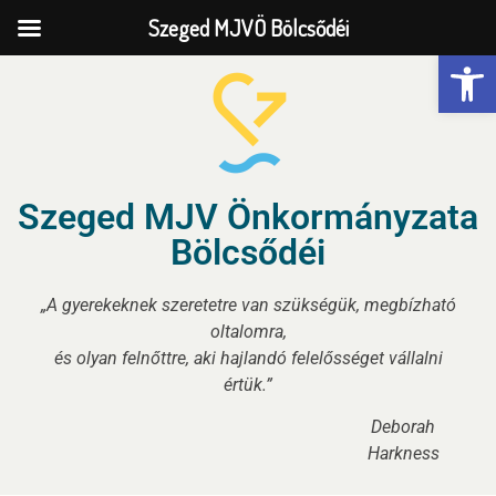
Szeged MJVÖ Bölcsődéi
Eszk
Szeged MJV Önkormányzata
Bölcsődéi
„A gyerekeknek szeretetre van szükségük, megbízható
oltalomra,
és olyan felnőttre, aki hajlandó felelősséget vállalni
értük.”
Deborah
Harkness