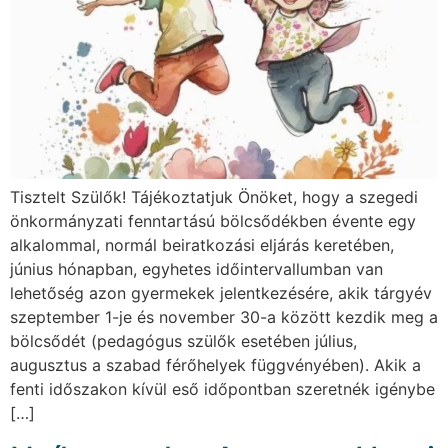
Tisztelt Szülők! Tájékoztatjuk Önöket, hogy a szegedi
önkormányzati fenntartású bölcsődékben évente egy
alkalommal, normál beiratkozási eljárás keretében,
június hónapban, egyhetes időintervallumban van
lehetőség azon gyermekek jelentkezésére, akik tárgyév
szeptember 1-je és november 30-a között kezdik meg a
bölcsődét (pedagógus szülők esetében július,
augusztus a szabad férőhelyek függvényében). Akik a
fenti időszakon kívül eső időpontban szeretnék igénybe
[…]