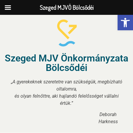
Szeged MJVÖ Bölcsődéi
Eszk
Szeged MJV Önkormányzata
Bölcsődéi
„A gyerekeknek szeretetre van szükségük, megbízható
oltalomra,
és olyan felnőttre, aki hajlandó felelősséget vállalni
értük.”
Deborah
Harkness