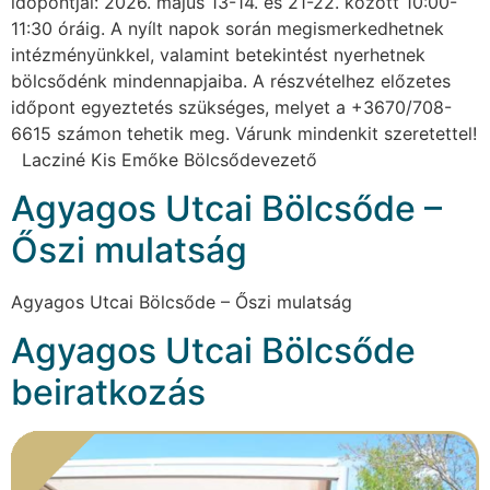
időpontjai: 2026. május 13-14. és 21-22. között 10:00-
11:30 óráig. A nyílt napok során megismerkedhetnek
intézményünkkel, valamint betekintést nyerhetnek
bölcsődénk mindennapjaiba. A részvételhez előzetes
időpont egyeztetés szükséges, melyet a +3670/708-
6615 számon tehetik meg. Várunk mindenkit szeretettel!
Lacziné Kis Emőke Bölcsődevezető
Agyagos Utcai Bölcsőde –
Őszi mulatság
Agyagos Utcai Bölcsőde – Őszi mulatság
Agyagos Utcai Bölcsőde
beiratkozás