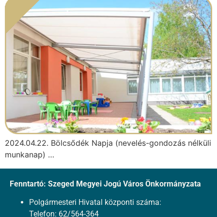
2024.04.22. Bölcsődék Napja (nevelés-gondozás nélküli
munkanap) …
Fenntartó: Szeged Megyei Jogú Város Önkormányzata
Polgármesteri Hivatal központi száma:
Telefon: 62/564-364