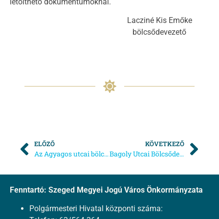
letölthető dokumentumoknál.
Lacziné Kis Emőke
bölcsődevezető
ELŐZŐ
KÖVETKEZŐ
Az Agyagos utcai bölcsőde zárva tart 2024-ben
Bagoly Utcai Bölcsőde beiratkozás
Fenntartó: Szeged Megyei Jogú Város Önkormányzata
Polgármesteri Hivatal központi száma: