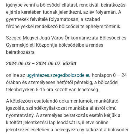
igénybe venni a bölcsődei ellátást, rendkívüli beiratkozási
eljárás keretében tudnak jelentkezni, az év folyamán. A
gyermekek felvétele folyamatosan, a szabad
férőhelyekkel rendelkező bölcsődei telephelyre történik.
Szeged Megyei Jogú Város Önkormányzata Bölcsődéi és
Gyermekjóléti Központja bölcsődéibe a rendes
beiratkozásra
2024.06.03 – 2024.06.07. között
online az
ugyintezes.szegedbolcsode.eu
honlapon 0 – 24
órában és személyesen hétfőtől péntekig, a bölcsődei
telephelyeken 8-16 óra között van lehetőség.
A kötelezően csatolandó dokumentumok, munkáltatói
igazolás, szándéknyilatkozat munkába állásról című
nyomtatvány. A személyes beiratkozás esetén kérjük a
kitöltött jelentkezési lap leadását is, illetve online
jelentkezés esetében a beleegyező nyilatkozat a bölcsődei