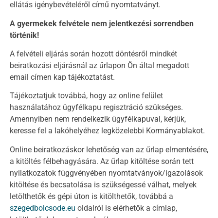
ellátás igénybevételéről című nyomtatványt.
A gyermekek felvétele nem jelentkezési sorrendben
történik!
A felvételi eljárás során hozott döntésről mindkét
beiratkozási eljárásnál az űrlapon Ön által megadott
email címen kap tájékoztatást.
Tájékoztatjuk továbbá, hogy az online felület
használatához ügyfélkapu regisztráció szükséges.
Amennyiben nem rendelkezik ügyfélkapuval, kérjük,
keresse fel a lakóhelyéhez legközelebbi Kormányablakot.
Online beiratkozáskor lehetőség van az űrlap elmentésére,
a kitöltés félbehagyására. Az űrlap kitöltése során tett
nyilatkozatok függvényében nyomtatványok/igazolások
kitöltése és becsatolása is szükségessé válhat, melyek
letölthetők és gépi úton is kitölthetők, továbbá a
szegedbolcsode.eu
oldalról is elérhetők a címlap,