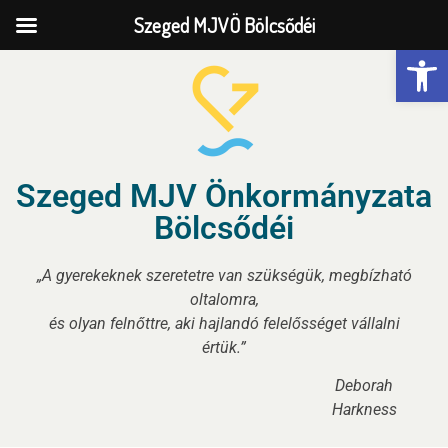
Szeged MJVÖ Bölcsődéi
Eszk
Szeged MJV Önkormányzata
Bölcsődéi
„A gyerekeknek szeretetre van szükségük, megbízható
oltalomra,
és olyan felnőttre, aki hajlandó felelősséget vállalni
értük.”
Deborah
Harkness