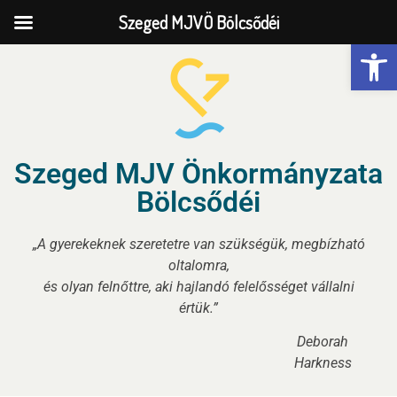
Szeged MJVÖ Bölcsődéi
Eszk
Szeged MJV Önkormányzata
Bölcsődéi
„A gyerekeknek szeretetre van szükségük, megbízható
oltalomra,
és olyan felnőttre, aki hajlandó felelősséget vállalni
értük.”
Deborah
Harkness