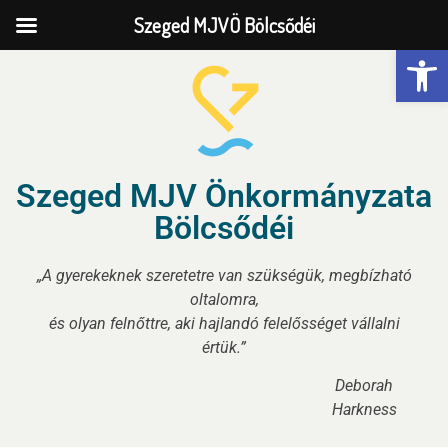
Szeged MJVÖ Bölcsődéi
Eszk
Szeged MJV Önkormányzata
Bölcsődéi
„A gyerekeknek szeretetre van szükségük, megbízható
oltalomra,
és olyan felnőttre, aki hajlandó felelősséget vállalni
értük.”
Deborah
Harkness