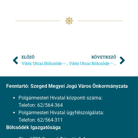
ELŐZŐ
KÖVETKEZŐ
Vitéz Utcai Bölcsőde – Térítési díjak befizetésének időpontjai 2022-ben
Vitéz Utcai Bölcsőde – nyitvatartás változása
Fenntartó: Szeged Megyei Jogú Város Önkormányzata
Polgármesteri Hivatal központi száma:
Telefon: 62/564-364
Polgármesteri Hivatal ügyfélszolgálata:
Telefon: 62/564-311
Bölcsődék Igazgatósága