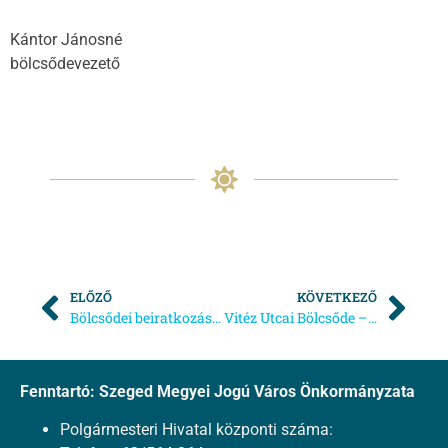
Kántor Jánosné
bölcsődevezető
ELŐZŐ
KÖVETKEZŐ
Bölcsődei beiratkozás 2025. Cső Utcai Bölcsőde
Vitéz Utcai Bölcsőde – Térítési díj befizetése
Fenntartó: Szeged Megyei Jogú Város Önkormányzata
Polgármesteri Hivatal központi száma: