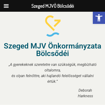
Szeged MJVÖ Bölcsődéi
Eszk
Szeged MJV Önkormányzata
Bölcsődéi
„A gyerekeknek szeretetre van szükségük, megbízható
oltalomra,
és olyan felnőttre, aki hajlandó felelősséget vállalni
értük.”
Deborah
Harkness