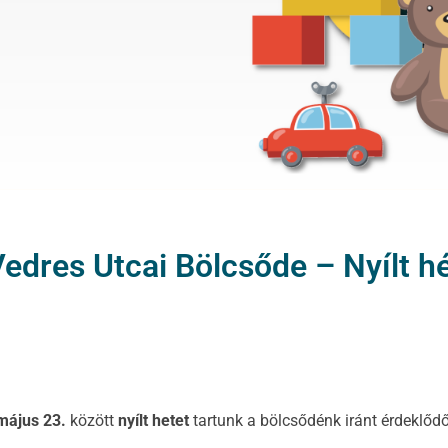
edres Utcai Bölcsőde – Nyílt h
május
23
.
között
nyílt hetet
tartunk a bölcsődénk iránt érdeklő