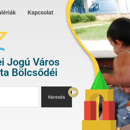
lériák
Kapcsolat
i Jogú Város
a Bölcsődéi
Keresés