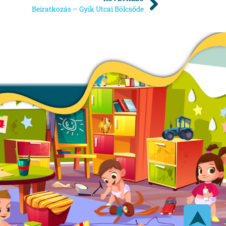
Beiratkozás – Gyík Utcai Bölcsőde
⮝