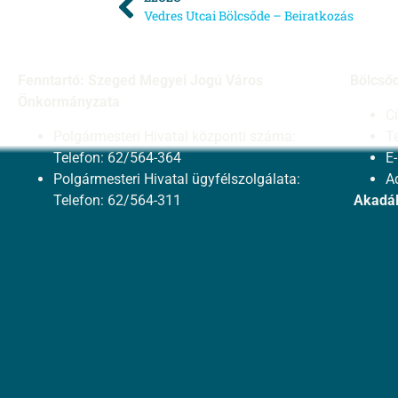
Vedres Utcai Bölcsőde – Beiratkozás
Fenntartó: Szeged Megyei Jogú Város
Bölcső
Önkormányzata
C
Polgármesteri Hivatal központi száma:
T
Telefon: 62/564-364
E
Polgármesteri Hivatal ügyfélszolgálata:
A
Telefon: 62/564-311
Akadál