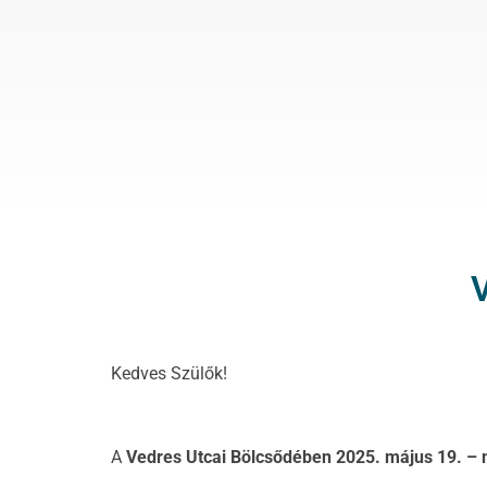
V
Kedves Szülők!
A
Vedres Utcai Bölcsődében 202
5
. május
19.
– 