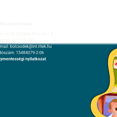
dék Igazgatósága
ím: 6720 Szeged, Dóm tér 1-4
elefon: 62/555-040
-mail:
bolcsodek@int.ritek.hu
dószám: 15484079-2-06
ymentességi nyilatkozat