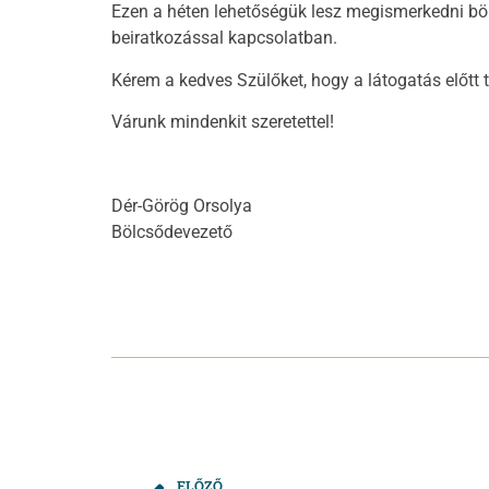
Ezen a héten lehetőségük lesz megismerkedni böl
beiratkozással kapcsolatban.
Kérem a kedves Szülőket, hogy a látogatás előt
Várunk mindenkit szeretettel!
Dér-Görög Orsolya
Bölcsődevezető
ELŐZŐ