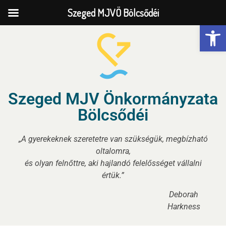
Szeged MJVÖ Bölcsődéi
Eszk
Szeged MJV Önkormányzata
Bölcsődéi
„A gyerekeknek szeretetre van szükségük, megbízható
oltalomra,
és olyan felnőttre, aki hajlandó felelősséget vállalni
értük.”
Deborah
Harkness