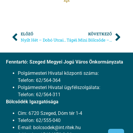
ELŐZŐ
KÖVETKEZŐ
Nyílt Hét – Dobó Utcai Bölcsőde
Tápéi Mini Bölcsőde – Nyílt napok
Fenntartó: Szeged Megyei Jogú Város Önkormányzata
Polgármesteri Hivatal központi száma:
Telefon: 62/564-364
Polgármesteri Hivatal ügyfélszolgálata:
Telefon: 62/564-311
Bölcsődék Igazgatósága
Cím: 6720 Szeged, Dóm tér 1-4
Telefon: 62/555-040
E-mail:
bolcsodek@int.ritek.hu