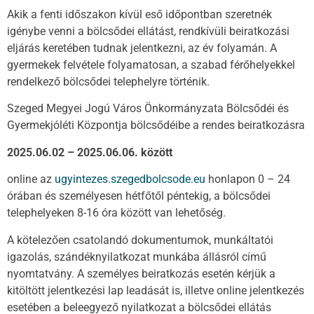
Akik a fenti időszakon kívül eső időpontban szeretnék
igénybe venni a bölcsődei ellátást, rendkívüli beiratkozási
eljárás keretében tudnak jelentkezni, az év folyamán. A
gyermekek felvétele folyamatosan, a szabad férőhelyekkel
rendelkező bölcsődei telephelyre történik.
Szeged Megyei Jogú Város Önkormányzata Bölcsődéi és
Gyermekjóléti Központja bölcsődéibe a rendes beiratkozásra
2025.06.02 – 2025.06.06. között
online az
ugyintezes.szegedbolcsode.eu
honlapon 0 – 24
órában és személyesen hétfőtől péntekig, a bölcsődei
telephelyeken 8-16 óra között van lehetőség.
A kötelezően csatolandó dokumentumok, munkáltatói
igazolás, szándéknyilatkozat munkába állásról című
nyomtatvány. A személyes beiratkozás esetén kérjük a
kitöltött jelentkezési lap leadását is, illetve online jelentkezés
esetében a beleegyező nyilatkozat a bölcsődei ellátás