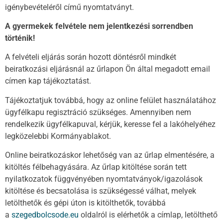
igénybevételéről című nyomtatványt.
A gyermekek felvétele nem jelentkezési sorrendben
történik!
A felvételi eljárás során hozott döntésről mindkét
beiratkozási eljárásnál az űrlapon Ön által megadott email
címen kap tájékoztatást.
Tájékoztatjuk továbbá, hogy az online felület használatához
ügyfélkapu regisztráció szükséges. Amennyiben nem
rendelkezik ügyfélkapuval, kérjük, keresse fel a lakóhelyéhez
legközelebbi Kormányablakot.
Online beiratkozáskor lehetőség van az űrlap elmentésére, a
kitöltés félbehagyására. Az űrlap kitöltése során tett
nyilatkozatok függvényében nyomtatványok/igazolások
kitöltése és becsatolása is szükségessé válhat, melyek
letölthetők és gépi úton is kitölthetők, továbbá
a
szegedbolcsode.eu
oldalról is elérhetők a címlap, letölthető