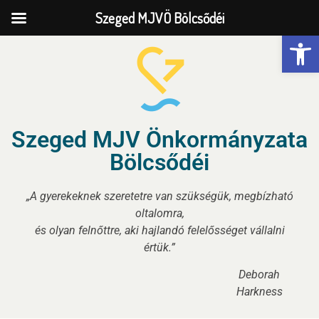
Szeged MJVÖ Bölcsődéi
Eszk
Szeged MJV Önkormányzata
Bölcsődéi
„A gyerekeknek szeretetre van szükségük, megbízható
oltalomra,
és olyan felnőttre, aki hajlandó felelősséget vállalni
értük.”
Deborah
Harkness