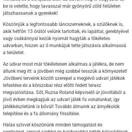
be is vetette, hogy tavasszal már gyönyörű zöld felületen
játszhassanak a gyerekek!
Köszönjük a legfontosabb láncszemeknek, a szülőknek is,
akik hétfőn 13 órától velünk tartottak, és lapáttal, gereblyével
vagy csákánnyal kezük nyomát hagyták a tökéletes
udvarban, hiszen az ő munkájuk tette játszásra alkalmassá
a területet.
Az udvar most már tökéletesen alkalmas a játékra, de nem
állunk meg itt: a jövőben még szebbé tesszük a környezetet!
Jövőbeni terveink között szerepel a meglévő udvari játékok
lefestése és a körszobai rész előtti fedett terasz
megvalósítása. Sőt, Ruzsa Roland képviselő úr jóvoltából a
jövő évben megkapjuk az udvari játék fa vonatunkat, így
játékkészletünk is bővül! További álmaink az árnyékolók
telepítése és a fa állomány frissítése.
Hálás szívvel köszönünk minden támogatást és
segítséget, amivel szebbé és boldogabbá tették bölcsődések