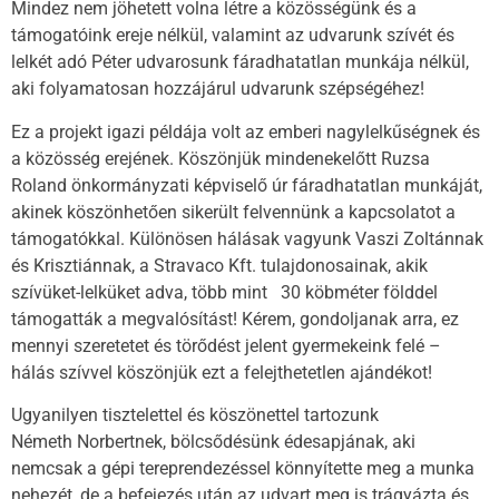
Mindez nem jöhetett volna létre a közösségünk és a
támogatóink ereje nélkül, valamint az udvarunk szívét és
lelkét adó Péter udvarosunk fáradhatatlan munkája nélkül,
aki folyamatosan hozzájárul udvarunk szépségéhez!
Ez a projekt igazi példája volt az emberi nagylelkűségnek és
a közösség erejének. Köszönjük mindenekelőtt Ruzsa
Roland önkormányzati képviselő úr fáradhatatlan munkáját,
akinek köszönhetően sikerült felvennünk a kapcsolatot a
támogatókkal. Különösen hálásak vagyunk Vaszi Zoltánnak
és Krisztiánnak, a Stravaco Kft. tulajdonosainak, akik
szívüket-lelküket adva, több mint 30 köbméter földdel
támogatták a megvalósítást! Kérem, gondoljanak arra, ez
mennyi szeretetet és törődést jelent gyermekeink felé –
hálás szívvel köszönjük ezt a felejthetetlen ajándékot!
Ugyanilyen tisztelettel és köszönettel tartozunk
Németh Norbertnek, bölcsődésünk édesapjának, aki
nemcsak a gépi tereprendezéssel könnyítette meg a munka
nehezét, de a befejezés után az udvart meg is trágyázta és