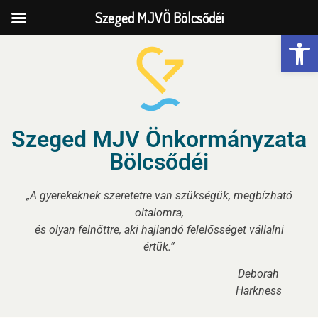
Szeged MJVÖ Bölcsődéi
Eszk
Szeged MJV Önkormányzata
Bölcsődéi
„A gyerekeknek szeretetre van szükségük, megbízható
oltalomra,
és olyan felnőttre, aki hajlandó felelősséget vállalni
értük.”
Deborah
Harkness