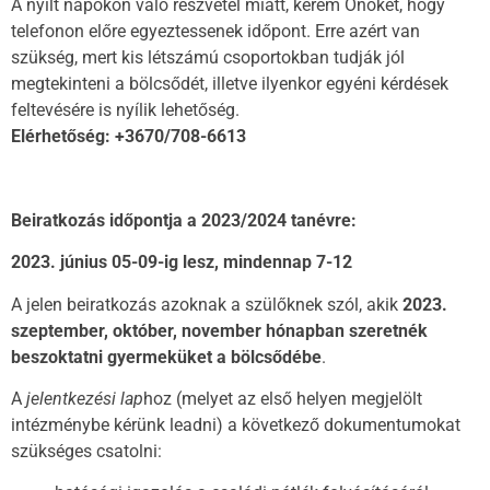
A nyílt napokon való részvétel miatt, kérem Önöket, hogy
telefonon előre egyeztessenek időpont. Erre azért van
szükség, mert kis létszámú csoportokban tudják jól
megtekinteni a bölcsődét, illetve ilyenkor egyéni kérdések
feltevésére is nyílik lehetőség.
Elérhetőség: +3670/708-6613
Beiratkozás időpontja a 2023/2024 tanévre:
2023. június 05-09-ig lesz, mindennap 7-12
A jelen beiratkozás azoknak a szülőknek szól, akik
2023.
szeptember, október, november hónapban szeretnék
beszoktatni gyermeküket a bölcsődébe
.
A
jelentkezési lap
hoz (melyet az első helyen megjelölt
intézménybe kérünk leadni) a következő dokumentumokat
szükséges csatolni: