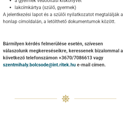
a gyermek védőoltási kiskönyvét
lakcímkártya (szülő, gyermek)
A jelentkezési lapot és a szülői nyilatkozatot megtalálják a
honlap címoldalán, a letölthető dokumentumok között.
Bármilyen kérdés felmerülése esetén, szívesen
válaszolunk megkereséseikre, keressenek bizalommal a
következő telefonszámon +3670/7086613 vagy
szentmihaly.bolcsode@int.ritek.hu
e-mail címen.