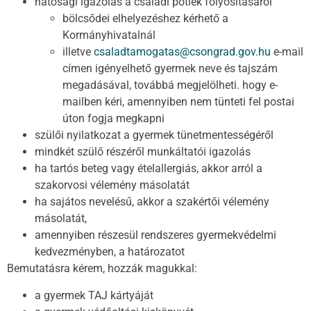
hatósági igazolás a családi pótlék folyósításáról
bölcsődei elhelyezéshez kérhető a
Kormányhivatalnál
illetve
csaladtamogatas@csongrad.gov.hu
e-mail
címen igényelhető gyermek neve és tajszám
megadásával, továbbá megjelölheti. hogy e-
mailben kéri, amennyiben nem tünteti fel postai
úton fogja megkapni
szülői nyilatkozat a gyermek tünetmentességéről
mindkét szülő részéről munkáltatói igazolás
ha tartós beteg vagy ételallergiás, akkor arról a
szakorvosi vélemény másolatát
ha sajátos nevelésű, akkor a szakértői vélemény
másolatát,
amennyiben részesül rendszeres gyermekvédelmi
kedvezményben, a határozatot
Bemutatásra kérem, hozzák magukkal:
a gyermek TAJ kártyáját