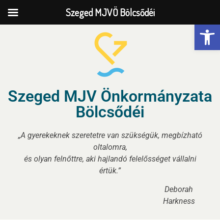
Szeged MJVÖ Bölcsődéi
Eszk
Szeged MJV Önkormányzata
Bölcsődéi
„A gyerekeknek szeretetre van szükségük, megbízható
oltalomra,
és olyan felnőttre, aki hajlandó felelősséget vállalni
értük.”
Deborah
Harkness