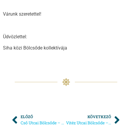
Várunk szeretettel!
Üdvözlettel:
Siha közi Bölcsőde kollektívája
ELŐZŐ
KÖVETKEZŐ
Cső Utcai Bölcsőde – Térítési díj fizetésének időpontjai
Vitéz Utcai Bölcsőde – Nyári bezárás 2019.