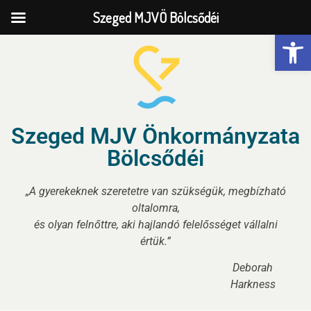
Szeged MJVÖ Bölcsődéi
Eszk
Szeged MJV Önkormányzata
Bölcsődéi
„A gyerekeknek szeretetre van szükségük, megbízható
oltalomra,
és olyan felnőttre, aki hajlandó felelősséget vállalni
értük.”
Deborah
Harkness