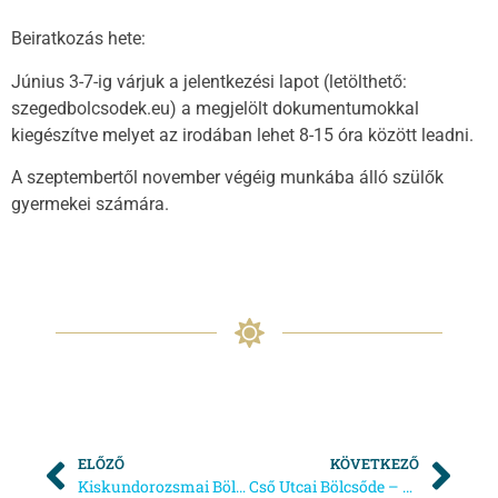
Beiratkozás hete:
Június 3-7-ig várjuk a jelentkezési lapot (letölthető:
szegedbolcsodek.eu) a megjelölt dokumentumokkal
kiegészítve melyet az irodában lehet 8-15 óra között leadni.
A szeptembertől november végéig munkába álló szülők
gyermekei számára.
ELŐZŐ
KÖVETKEZŐ
Kiskundorozsmai Bölcsőde Zárva tartási napok 2019.
Cső Utcai Bölcsőde – Nyílt napok