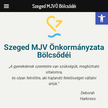
Szeged MJVÖ Bölcsődéi
Eszk
Szeged MJV Önkormányzata
Bölcsődéi
„A gyerekeknek szeretetre van szükségük, megbízható
oltalomra,
és olyan felnőttre, aki hajlandó felelősséget vállalni
értük.”
Deborah
Harkness