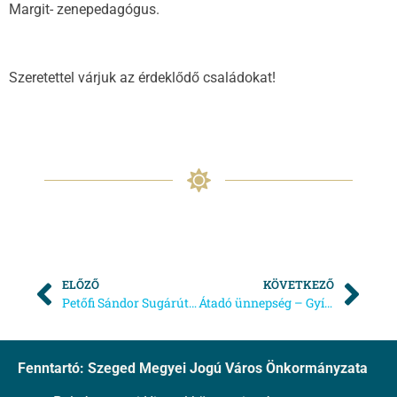
Margit- zenepedagógus.
Szeretettel várjuk az érdeklődő családokat!
ELŐZŐ
KÖVETKEZŐ
Petőfi Sándor Sugárúti Bölcsőde: Térítési díj befizetésének időpontjai 2020. évben
Átadó ünnepség – Gyík Utcai Bölcsőde
Fenntartó: Szeged Megyei Jogú Város Önkormányzata