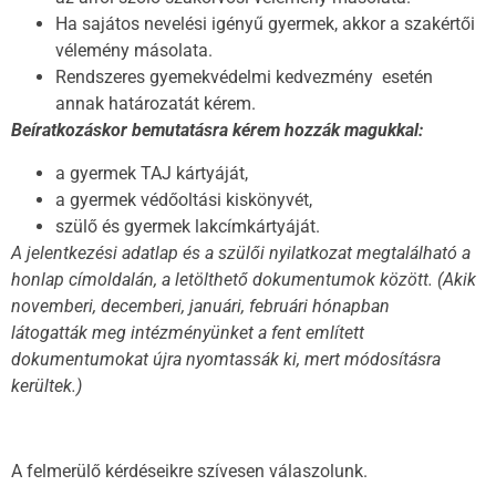
Ha sajátos nevelési igényű gyermek, akkor a szakértői
vélemény másolata.
Rendszeres gyemekvédelmi kedvezmény esetén
annak határozatát kérem.
Beíratkozáskor bemutatásra kérem hozzák magukkal:
a gyermek TAJ kártyáját,
a gyermek védőoltási kiskönyvét,
szülő és gyermek lakcímkártyáját.
A jelentkezési adatlap és a szülői nyilatkozat megtalálható a
honlap címoldalán, a letölthető dokumentumok között. (Akik
novemberi, decemberi, januári, februári hónapban
látogatták meg intézményünket a fent említett
dokumentumokat újra nyomtassák ki, mert módosításra
kerültek.)
A felmerülő kérdéseikre szívesen válaszolunk.