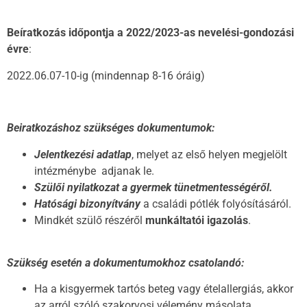
Beíratkozás időpontja a 2022/2023-as nevelési-gondozási
évre
:
2022.06.07-10-ig (mindennap 8-16 óráig)
Beiratkozáshoz szükséges dokumentumok:
Jelentkezési adatlap
, melyet az első helyen megjelölt
intézménybe adjanak le.
Szülői nyilatkozat a gyermek tünetmentességéről.
Hatósági bizonyítvány
a családi pótlék folyósításáról.
Mindkét szülő részéről
munkáltatói igazolás
.
Szükség esetén a dokumentumokhoz csatolandó:
Ha a kisgyermek tartós beteg vagy ételallergiás, akkor
az arról szóló szakorvosi vélemény másolata.