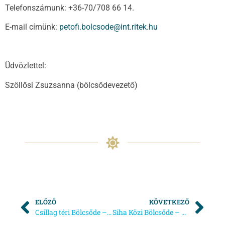
Telefonszámunk: +36-70/708 66 14.
E-mail címünk:
petofi.bolcsode@int.ritek.hu
Üdvözlettel:
Szöllősi Zsuzsanna (bölcsődevezető)
ELŐZŐ
KÖVETKEZŐ
Csillag téri Bölcsőde – Nyílt hét és beíratkozás
Siha Közi Bölcsőde – áprilisi térítési díj befizetésének időpontja