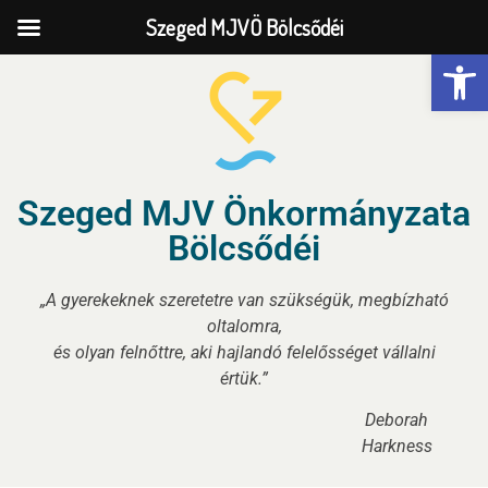
Szeged MJVÖ Bölcsődéi
Eszk
Szeged MJV Önkormányzata
Bölcsődéi
„A gyerekeknek szeretetre van szükségük, megbízható
oltalomra,
és olyan felnőttre, aki hajlandó felelősséget vállalni
értük.”
Deborah
Harkness