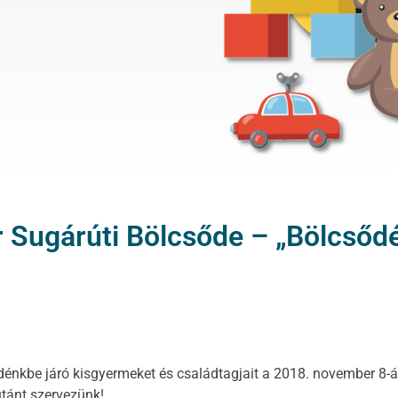
r Sugárúti Bölcsőde – „Bölcsődé
sődénkbe járó kisgyermeket és családtagjait a 2018. november 8-
tánt szervezünk!