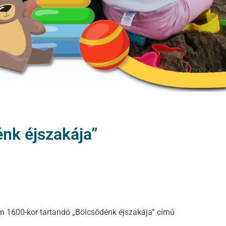
nk éjszakája”
án 1600-kor tartandó „Bölcsődénk éjszakája” című