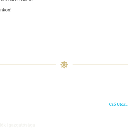
unkon!
Cső Utcai 
dék Igazgatósága