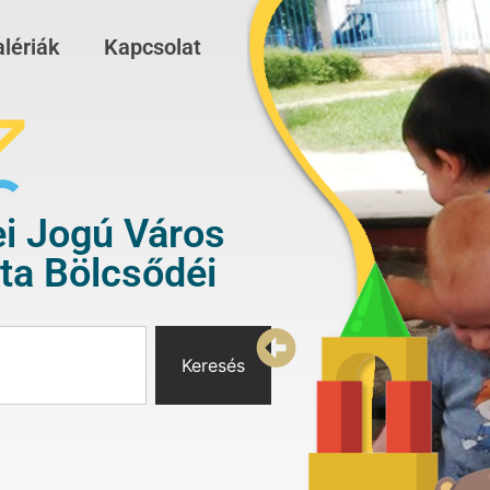
lériák
Kapcsolat
i Jogú Város
a Bölcsődéi
Keresés