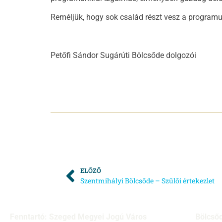
Reméljük, hogy sok család részt vesz a program
Petőfi Sándor Sugárúti Bölcsőde dolgozói
ELŐZŐ
Szentmihályi Bölcsőde – Szülői értekezlet
Fenntartó: Szeged Megyei Jogú Város
Bölcső