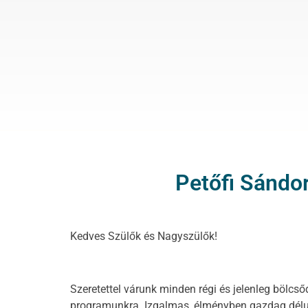
Petőfi Sándo
Kedves Szülők és Nagyszülők!
Szeretettel várunk minden régi és jelenleg bölc
programunkra. Izgalmas, élményben gazdag délu