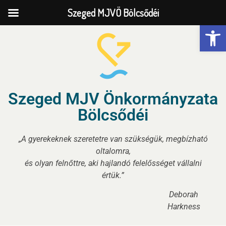
Szeged MJVÖ Bölcsődéi
Eszk
Szeged MJV Önkormányzata
Bölcsődéi
„A gyerekeknek szeretetre van szükségük, megbízható
oltalomra,
és olyan felnőttre, aki hajlandó felelősséget vállalni
értük.”
Deborah
Harkness