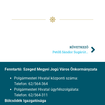
KÖVETKEZŐ
Petőfi Sándor Sugárúti Bölcsőde – Térítési díj befizetésének dátumai 2018.évben
Fenntartó: Szeged Megyei Jogú Város Önkormányzata
Polgármesteri Hivatal központi száma:
Telefon: 62/564-364
Polgármesteri Hivatal ügyfélszolgálata:
Telefon: 62/564-311
Bölcsődék Igazgatósága