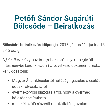
Petőfi Sándor Sugárúti
Bölcsőde – Beiratkozás
Bölcsődei beiratkozás
időpontja
: 2018. június 11.- június 15.
8-15 óráig
A
jelentkezési lap
hoz (melyet az első helyen megjelölt
intézménybe kérünk leadni) a következő dokumentumokat
kérjük csatolni:
Magyar Államkincstártól hatósági igazolás a családi
pótlék folyósításáról
gyermekorvosi igazolás arról, hogy a gyermek
bölcsődébe íratható
mindkét szülő részéről munkáltatói igazolás.