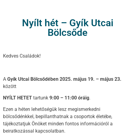
Nyílt hét – Gyík Utcai
Bölcsőde
Kedves Családok!
A
Gyík Utcai Bölcsődében 202
5
. május
19.
– május
23
.
között
NYÍLT HETET
tartunk
9:00 – 11:00 óráig
.
Ezen a héten lehetőségük lesz megismerkedni
bölcsődénkkel, bepillanthatnak a csoportok életébe,
tájékoztatjuk Önöket minden fontos információról a
beiratkozással kapcsolatban.