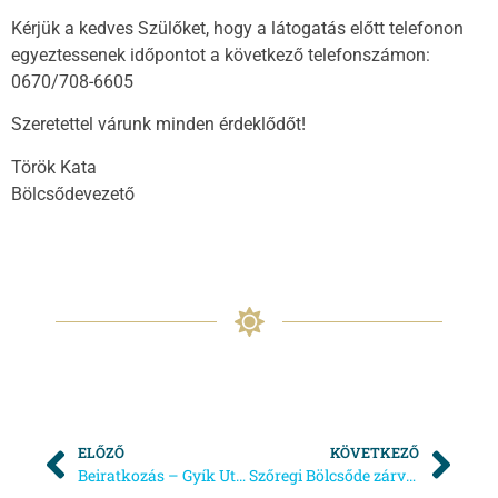
Kérjük a kedves Szülőket, hogy a látogatás előtt telefonon
egyeztessenek időpontot a következő telefonszámon:
0670/708-6605
Szeretettel várunk minden érdeklődőt!
Török Kata
Bölcsődevezető
ELŐZŐ
KÖVETKEZŐ
Beiratkozás – Gyík Utcai Bölcsőde
Szőregi Bölcsőde zárvatartás 2025