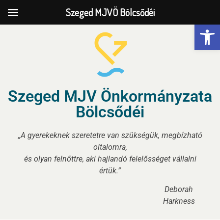
Szeged MJVÖ Bölcsődéi
Eszk
Szeged MJV Önkormányzata
Bölcsődéi
„A gyerekeknek szeretetre van szükségük, megbízható
oltalomra,
és olyan felnőttre, aki hajlandó felelősséget vállalni
értük.”
Deborah
Harkness