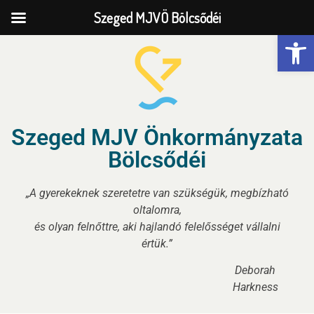
Szeged MJVÖ Bölcsődéi
Eszk
Szeged MJV Önkormányzata
Bölcsődéi
„A gyerekeknek szeretetre van szükségük, megbízható
oltalomra,
és olyan felnőttre, aki hajlandó felelősséget vállalni
értük.”
Deborah
Harkness