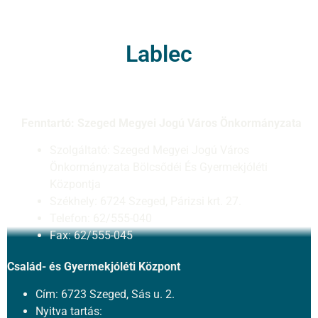
Lablec
Fenntartó: Szeged Megyei Jogú Város Önkormányzata
Szolgáltató: Szeged Megyei Jogú Város
Önkormányzata Bölcsődéi És Gyermekjóléti
Központja
Székhely: 6724 Szeged, Párizsi krt. 27.
Telefon: 62/555-040
Fax: 62/555-045
Család- és Gyermekjóléti Központ
Cím: 6723 Szeged, Sás u. 2.
Nyitva tartás: