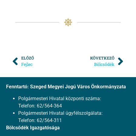
ELŐZŐ
KÖVETKEZŐ
Fejlec
Bölcsődék
Fenntartó: Szeged Megyei Jogú Város Önkormányzata
Polgármesteri Hivatal központi száma:
Telefon: 62/564-364
Polgármesteri Hivatal ügyfélszolgálata:
Telefon: 62/564-311
Bölcsődék Igazgatósága