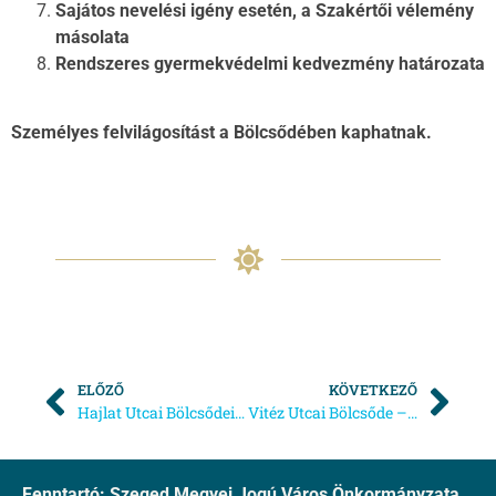
Sajátos nevelési igény esetén, a Szakértői vélemény
másolata
Rendszeres gyermekvédelmi kedvezmény határozata
Személyes felvilágosítást a Bölcsődében kaphatnak.
ELŐZŐ
KÖVETKEZŐ
Hajlat Utcai Bölcsődei beiratkozás
Vitéz Utcai Bölcsőde – Beiratkozás
Fenntartó: Szeged Megyei Jogú Város Önkormányzata