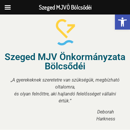
Szeged MJVÖ Bölcsődéi
Eszk
Szeged MJV Önkormányzata
Bölcsődéi
„A gyerekeknek szeretetre van szükségük, megbízható
oltalomra,
és olyan felnőttre, aki hajlandó felelősséget vállalni
értük.”
Deborah
Harkness