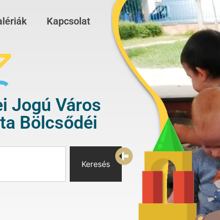
lériák
Kapcsolat
i Jogú Város
a Bölcsődéi
Keresés