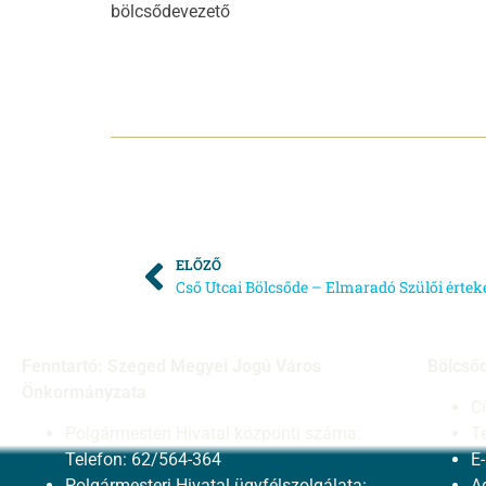
bölcsődevezető
ELŐZŐ
Fenntartó: Szeged Megyei Jogú Város
Bölcső
Önkormányzata
C
Polgármesteri Hivatal központi száma:
T
Telefon: 62/564-364
E
Polgármesteri Hivatal ügyfélszolgálata:
A