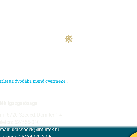
Cső Utcai Bölcsőde – Elmaradó Szülői értekezlet az óvodába menő gyermekek szüleinek
dék Igazgatósága
ím: 6720 Szeged, Dóm tér 1-4
elefon: 62/555-040
-mail:
bolcsodek@int.ritek.hu
dószám: 15484079-2-06