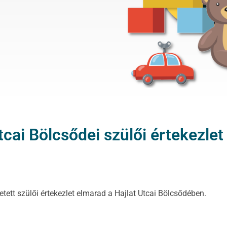
tcai Bölcsődei szülői értekezle
tett szülői értekezlet elmarad a Hajlat Utcai Bölcsődében.