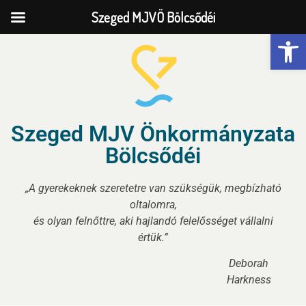
Szeged MJVÖ Bölcsődéi
Eszk
Szeged MJV Önkormányzata
Bölcsődéi
„A gyerekeknek szeretetre van szükségük, megbízható
oltalomra,
és olyan felnőttre, aki hajlandó felelősséget vállalni
értük.”
Deborah
Harkness