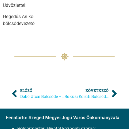
Üdvözlettel:
Hegedűs Anikó
bölcsődevezető
ELŐZŐ
KÖVETKEZŐ
Dobó Utcai Bölcsőde – Beiratkozás és Nyílt Hét
Rókusi Körúti Bölcsőde Beiratkozáshoz szükséges általános információk
Fenntartó: Szeged Megyei Jogú Város Önkormányzata
Polgármesteri Hivatal központi száma: