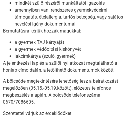
mindkét szülő részéről munkáltatói igazolás
amennyiben van: rendszeres gyermekvédelmi
támogatás, ételallergia, tartós betegség, vagy sajátos
nevelési igény dokumentumai
Bemutatásra kérjük hozzák magukkal:
a gyermek TAJ kártyáját
a gyermek védőoltási kiskönyvét
lakcímkártya (szülő, gyermek)
A jelentkezési lap és a szülői nyilatkozat megtalálható a
honlap címoldalán, a letölthető dokumentumok között.
A bölcsőde megtekintésére lehetőség lesz a beiratkozást
megelőzően (05.15.-05.19.között), előzetes telefonos
megbeszélés alapján. A bölcsőde telefonszáma:
0670/7086605.
Szeretettel várjuk az érdeklődőket!