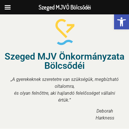
Szeged MJVÖ Bölcsődéi
Eszk
Szeged MJV Önkormányzata
Bölcsődéi
„A gyerekeknek szeretetre van szükségük, megbízható
oltalomra,
és olyan felnőttre, aki hajlandó felelősséget vállalni
értük.”
Deborah
Harkness