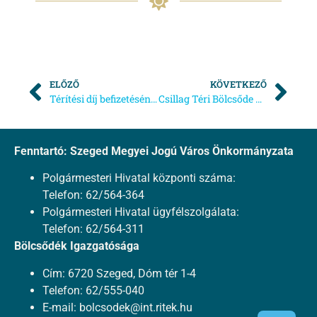
ELŐZŐ
KÖVETKEZŐ
Térítési díj befizetésének időpontjai a Bagoly utcai Bölcsödében
Csillag Téri Bölcsőde – Húsvéti családi délután
Fenntartó: Szeged Megyei Jogú Város Önkormányzata
Polgármesteri Hivatal központi száma:
Telefon: 62/564-364
Polgármesteri Hivatal ügyfélszolgálata:
Telefon: 62/564-311
Bölcsődék Igazgatósága
Cím: 6720 Szeged, Dóm tér 1-4
Telefon: 62/555-040
E-mail:
bolcsodek@int.ritek.hu