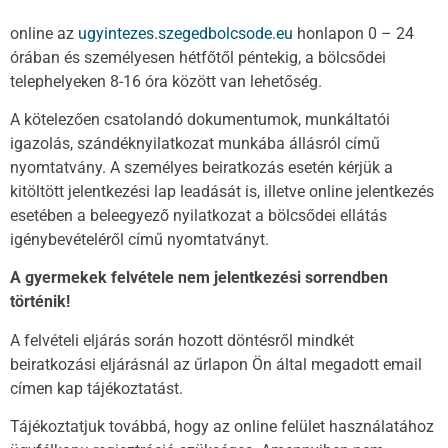
online az
ugyintezes.szegedbolcsode.eu
honlapon 0 – 24
órában és személyesen hétfőtől péntekig, a bölcsődei
telephelyeken 8-16 óra között van lehetőség.
A kötelezően csatolandó dokumentumok, munkáltatói
igazolás, szándéknyilatkozat munkába állásról című
nyomtatvány. A személyes beiratkozás esetén kérjük a
kitöltött jelentkezési lap leadását is, illetve online jelentkezés
esetében a beleegyező nyilatkozat a bölcsődei ellátás
igénybevételéről című nyomtatványt.
A gyermekek felvétele nem jelentkezési sorrendben
történik!
A felvételi eljárás során hozott döntésről mindkét
beiratkozási eljárásnál az űrlapon Ön által megadott email
címen kap tájékoztatást.
Tájékoztatjuk továbbá, hogy az online felület használatához