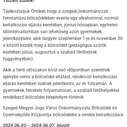
Tisztelt Szülők!
Tájékoztatjuk Önöket, hogy a szegedi önkormányzati
fenntartású bölcsődékben évente egy alkalommal, normál
beiratkozási eljárás keretében, június hónapban, egyhetes
időintervallumban van lehetőség azon gyermekek
jelentkezésére, akik tárgyév szeptember 1-je és november 30-
a között kezdik meg a bölcsődét (pedagógus szülők
esetében július, augusztus a szabad férőhelyek
függvényében).
Akik a fenti időszakon kívül eső időpontban szeretnék
igénybe venni a bölcsődei ellátást, rendkívüli beiratkozási
eljárás keretében tudnak jelentkezni, az év folyamán. A
gyermekek felvétele folyamatosan, a szabad férőhelyekkel
rendelkező bölcsődei telephelyre történik.
Szeged Megyei Jogú Város Önkormányzata Bölcsődéi és
Gyermekjóléti Központja bölcsődéibe a rendes beiratkozásra
2024.06.03 – 2024.06.07. között