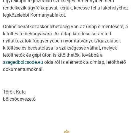
ügyfélkapu regisztráció szükséges. Amennyiben nem
rendelkezik ügyfélkapuval, kérjük, keresse fel a lakóhelyéhez
legközelebbi Kormányablakot.
Online beiratkozáskor lehetőség van az űrlap elmentésére, a
kitöltés félbehagyására. Az űrlap kitöltése során tett
nyilatkozatok függvényében nyomtatványok/igazolások
kitöltése és becsatolása is szükségessé válhat, melyek
letölthetők és gépi úton is kitölthetők, továbbá a
szegedbolcsode.eu
oldalról is elérhetők a címlap, letölthető
dokumentumoknál.
Török Kata
bölcsődevezető