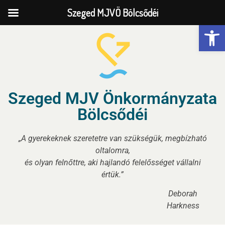
Szeged MJVÖ Bölcsődéi
Eszk
Szeged MJV Önkormányzata
Bölcsődéi
„A gyerekeknek szeretetre van szükségük, megbízható
oltalomra,
és olyan felnőttre, aki hajlandó felelősséget vállalni
értük.”
Deborah
Harkness