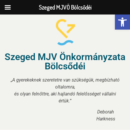
Szeged MJVÖ Bölcsődéi
Eszk
Szeged MJV Önkormányzata
Bölcsődéi
„A gyerekeknek szeretetre van szükségük, megbízható
oltalomra,
és olyan felnőttre, aki hajlandó felelősséget vállalni
értük.”
Deborah
Harkness