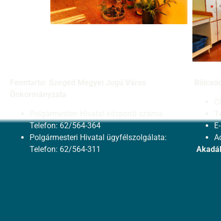
Fenntartó: Szeged Megyei Jogú Város
Bölcső
Önkormányzata
C
Polgármesteri Hivatal központi száma:
T
Telefon: 62/564-364
E
Polgármesteri Hivatal ügyfélszolgálata:
A
Telefon: 62/564-311
Akadál