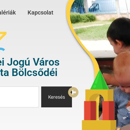
lériák
Kapcsolat
i Jogú Város
a Bölcsődéi
Keresés