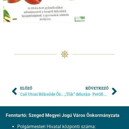
ELŐZŐ
KÖVETKEZŐ
Cső Utcai Bölcsőde Őszi Családi Délután
„Tök” délután- Petőfi Sándor Sugárúti Bölcsőde
Fenntartó: Szeged Megyei Jogú Város Önkormányzata
Polgármesteri Hivatal központi száma: