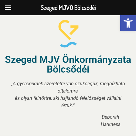
Szeged MJVÖ Bölcsődéi
Eszk
Szeged MJV Önkormányzata
Bölcsődéi
„A gyerekeknek szeretetre van szükségük, megbízható
oltalomra,
és olyan felnőttre, aki hajlandó felelősséget vállalni
értük.”
Deborah
Harkness