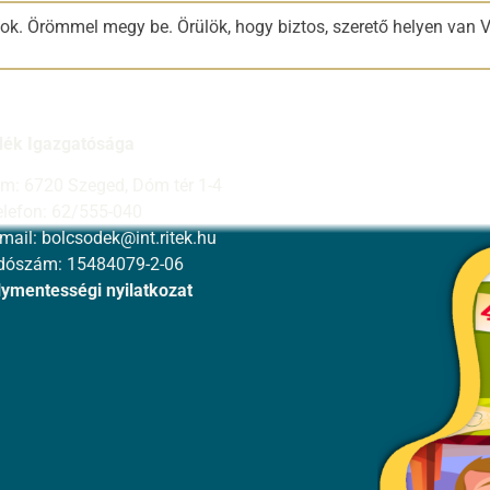
ok. Örömmel megy be. Örülök, hogy biztos, szerető helyen van V
dék Igazgatósága
ím: 6720 Szeged, Dóm tér 1-4
elefon: 62/555-040
-mail:
bolcsodek@int.ritek.hu
dószám: 15484079-2-06
ymentességi nyilatkozat