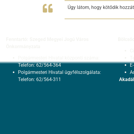
Úgy látom, hogy kötődik hozzát
Fenntartó: Szeged Megyei Jogú Város
Bölcső
Önkormányzata
C
Polgármesteri Hivatal központi száma:
T
Telefon: 62/564-364
E
Polgármesteri Hivatal ügyfélszolgálata:
A
Telefon: 62/564-311
Akadál