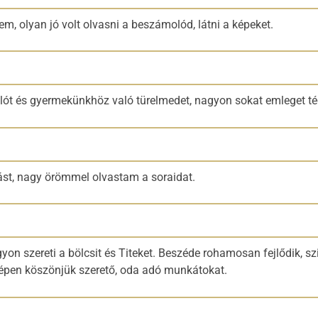
, olyan jó volt olvasni a beszámolód, látni a képeket.
lót és gyermekünkhöz való türelmedet, nagyon sokat emleget té
st, nagy örömmel olvastam a soraidat.
gyon szereti a bölcsit és Titeket. Beszéde rohamosan fejlődik, s
zépen köszönjük szerető, oda adó munkátokat.