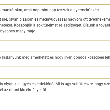
 munkátokat, amit nap mint nap tesztek a gyermekünkért.
t ide, olyan bizalom és megnyugvással hagyom ott gyermekemet
neteket. Köszönjük a sok türelmet és segítséget. Bízunk a tovább
önnyebben megy majd.
 kislányunk megismerhetett és hogy ilyen gondos közegben leh
 olyan kis ügyes és érdeklődő. Mi is úgy vettük észre, hogy szer
 az ottani kis élményeiről.