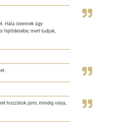
. Hála istennek úgy
i fejlődésébe, mert tudjuk,
et.
et hozzátok járni, mindig várja,