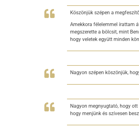
Köszönjük szépen a megfeszítő
Amekkora félelemmel írattam á
megszerette a bölcsit, mint Ben
hogy veletek együtt minden k
Nagyon szépen köszönjük, hogy
Nagyon megnyugtató, hogy ott is
hogy menjünk és szívesen beszél