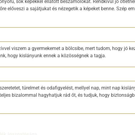
örű, sok képekkel ellátott beszámolókat. Rendkívül jó ötletnek 
re előveszi a sajátjukat és nézegetik a képeket benne. Szép em
ívvel viszem a gyermekemet a bölcsibe, mert tudom, hogy jó ke
ünk, hogy kislányunk ennek a közösségnek a tagja.
eretetet, türelmet és odafigyelést, mellyel nap, mint nap kislány
jes bizalommal hagyhatjuk rád őt, és tudjuk, hogy biztonságban
dék Igazgatósága