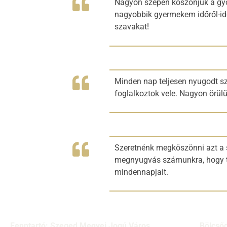
Nagyon szépen köszönjük a gyöny
nagyobbik gyermekem időről-idő
szavakat!
Minden nap teljesen nyugodt sz
foglalkoztok vele. Nagyon örül
Szeretnénk megköszönni azt a sz
megnyugvás számunkra, hogy tel
mindennapjait.
Fenntartó: Szeged Megyei Jogú Város
Bölcső