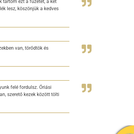
tartom ezt a füzetet, a két
lék lesz, köszönjük a kedves
zekben van, törődtök és
unk felé fordulsz. Óriási
, szerető kezek között tölti