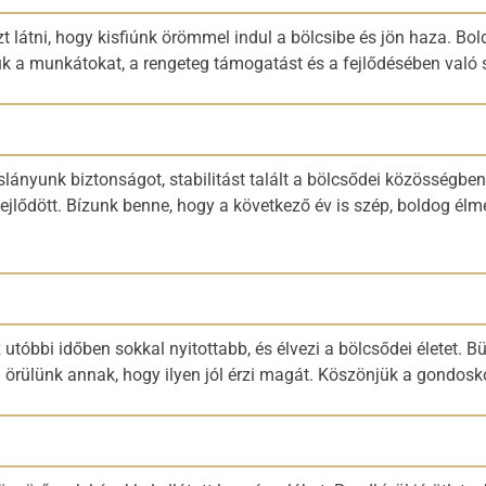
t látni, hogy kisfiúnk örömmel indul a bölcsibe és jön haza. B
jük a munkátokat, a rengeteg támogatást és a fejlődésében való 
ányunk biztonságot, stabilitást talált a bölcsődei közösségbe
ejlődött. Bízunk benne, hogy a következő év is szép, boldog é
utóbbi időben sokkal nyitottabb, és élvezi a bölcsődei életet. B
n örülünk annak, hogy ilyen jól érzi magát. Köszönjük a gondosk