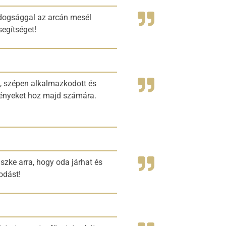
oldogsággal az arcán mesél
segítséget!
n, szépen alkalmazkodott és
lményeket hoz majd számára.
üszke arra, hogy oda járhat és
odást!