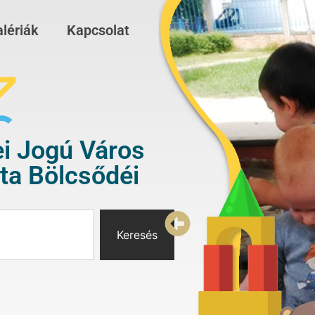
lériák
Kapcsolat
i Jogú Város
a Bölcsődéi
Keresés