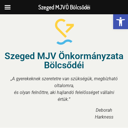
Szeged MJVÖ Bölcsődéi
Eszk
Szeged MJV Önkormányzata
Bölcsődéi
„A gyerekeknek szeretetre van szükségük, megbízható
oltalomra,
és olyan felnőttre, aki hajlandó felelősséget vállalni
értük.”
Deborah
Harkness