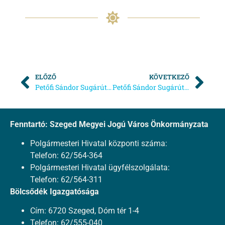
ELŐZŐ
KÖVETKEZŐ
Petőfi Sándor Sugárúti Bölcsődében a 2019. évi nyílt napok
Petőfi Sándor Sugárúti Bölcsődébe beiratkozás
Fenntartó: Szeged Megyei Jogú Város Önkormányzata
Polgármesteri Hivatal központi száma:
Telefon: 62/564-364
Polgármesteri Hivatal ügyfélszolgálata:
Telefon: 62/564-311
Bölcsődék Igazgatósága
Cím: 6720 Szeged, Dóm tér 1-4
Telefon: 62/555-040