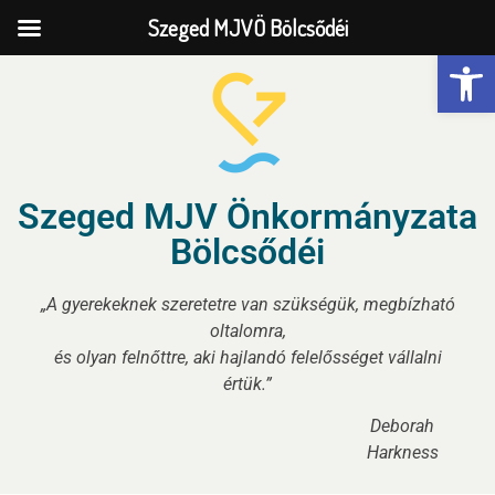
Szeged MJVÖ Bölcsődéi
Eszk
Szeged MJV Önkormányzata
Bölcsődéi
„A gyerekeknek szeretetre van szükségük, megbízható
oltalomra,
és olyan felnőttre, aki hajlandó felelősséget vállalni
értük.”
Deborah
Harkness