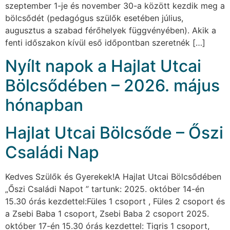
szeptember 1-je és november 30-a között kezdik meg a
bölcsődét (pedagógus szülők esetében július,
augusztus a szabad férőhelyek függvényében). Akik a
fenti időszakon kívül eső időpontban szeretnék […]
Nyílt napok a Hajlat Utcai
Bölcsődében – 2026. május
hónapban
Hajlat Utcai Bölcsőde – Őszi
Családi Nap
Kedves Szülők és Gyerekek!A Hajlat Utcai Bölcsődében
„Őszi Családi Napot ” tartunk: 2025. október 14-én
15.30 órás kezdettel:Füles 1 csoport , Füles 2 csoport és
a Zsebi Baba 1 csoport, Zsebi Baba 2 csoport 2025.
október 17-én 15.30 órás kezdettel: Tigris 1 csoport,