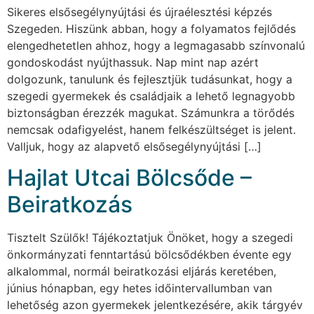
Sikeres elsősegélynyújtási és újraélesztési képzés
Szegeden. Hiszünk abban, hogy a folyamatos fejlődés
elengedhetetlen ahhoz, hogy a legmagasabb színvonalú
gondoskodást nyújthassuk. Nap mint nap azért
dolgozunk, tanulunk és fejlesztjük tudásunkat, hogy a
szegedi gyermekek és családjaik a lehető legnagyobb
biztonságban érezzék magukat. Számunkra a törődés
nemcsak odafigyelést, hanem felkészültséget is jelent.
Valljuk, hogy az alapvető elsősegélynyújtási […]
Hajlat Utcai Bölcsőde –
Beiratkozás
Tisztelt Szülők! Tájékoztatjuk Önöket, hogy a szegedi
önkormányzati fenntartású bölcsődékben évente egy
alkalommal, normál beiratkozási eljárás keretében,
június hónapban, egy hetes időintervallumban van
lehetőség azon gyermekek jelentkezésére, akik tárgyév