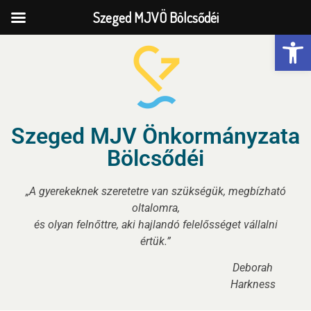
Szeged MJVÖ Bölcsődéi
Eszk
Szeged MJV Önkormányzata
Bölcsődéi
„A gyerekeknek szeretetre van szükségük, megbízható
oltalomra,
és olyan felnőttre, aki hajlandó felelősséget vállalni
értük.”
Deborah
Harkness