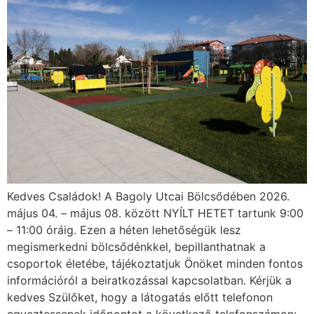
Kedves Családok! A Bagoly Utcai Bölcsődében 2026.
május 04. – május 08. között NYÍLT HETET tartunk 9:00
– 11:00 óráig. Ezen a héten lehetőségük lesz
megismerkedni bölcsődénkkel, bepillanthatnak a
csoportok életébe, tájékoztatjuk Önöket minden fontos
információról a beiratkozással kapcsolatban. Kérjük a
kedves Szülőket, hogy a látogatás előtt telefonon
egyeztessenek időpontot a következő telefonszámon: