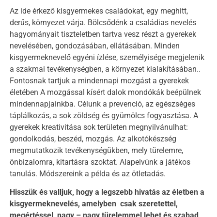
Az ide érkező kisgyermekes családokat, egy meghitt,
derűs, környezet várja. Bölcsődénk a családias nevelés
hagyományait tiszteletben tartva vesz részt a gyerekek
nevelésében, gondozásában, ellátásában. Minden
kisgyermeknevelő egyéni ízlése, személyisége megjelenik
a szakmai tevékenységben, a környezet kialakításában..
Fontosnak tartjuk a mindennapi mozgást a gyerekek
életében A mozgással kísért dalok mondókák beépülnek
mindennapjainkba. Célunk a prevenció, az egészséges
táplálkozás, a sok zöldség és gyümölcs fogyasztása. A
gyerekek kreativitása sok területen megnyilvánulhat:
gondolkodás, beszéd, mozgás. Az alkotókészség
megmutatkozik tevékenységükben, mely türelemre,
önbizalomra, kitartásra szoktat. Alapelvünk a játékos
tanulás. Módszereink a példa és az ötletadás.
Hisszük és valljuk
, hogy a legszebb hivatás az életben a
kisgyermeknevelés, amelyben csak szeretettel,
megértéssel, nagy – nagy türelemmel lehet és szabad