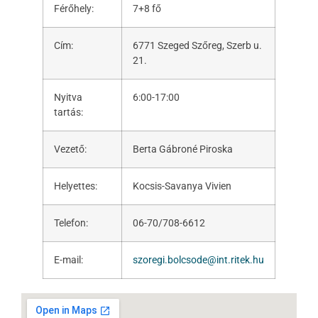
Férőhely:
7+8 fő
Cím:
6771 Szeged Szőreg, Szerb u.
21.
Nyitva
6:00-17:00
tartás:
Vezető:
Berta Gábroné Piroska
Helyettes:
Kocsis-Savanya Vivien
Telefon:
06-70/708-6612
E-mail:
szoregi.bolcsode@int.ritek.hu