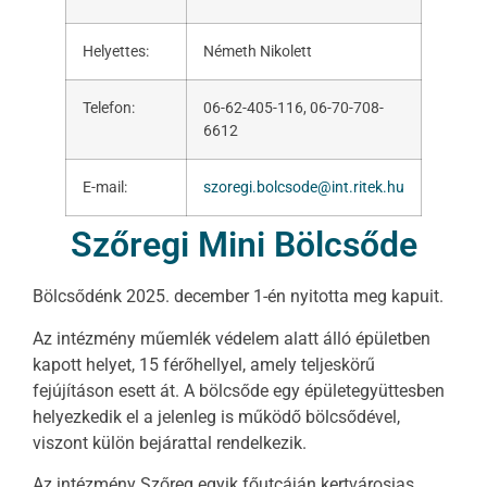
Helyettes:
Németh Nikolett
Telefon:
06-62-405-116, 06-70-708-
6612
E-mail:
szoregi.bolcsode@int.ritek.hu
Szőregi Mini Bölcsőde
Bölcsődénk 2025. december 1-én nyitotta meg kapuit.
Az intézmény műemlék védelem alatt álló épületben
kapott helyet, 15 férőhellyel, amely teljeskörű
fejújításon esett át. A bölcsőde egy épületegyüttesben
helyezkedik el a jelenleg is működő bölcsődével,
viszont külön bejárattal rendelkezik.
Az intézmény Szőreg egyik főutcáján kertvárosias