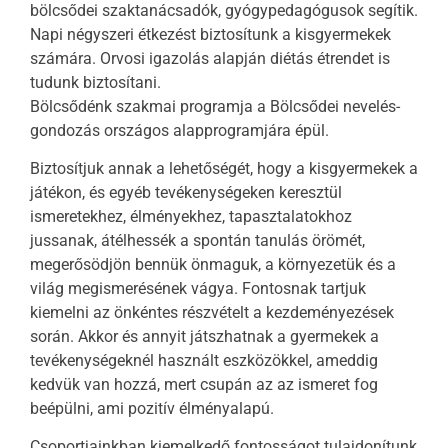
bölcsődei szaktanácsadók, gyógypedagógusok segítik.
Napi négyszeri étkezést biztosítunk a kisgyermekek
számára. Orvosi igazolás alapján diétás étrendet is
tudunk biztosítani.
Bölcsődénk szakmai programja a Bölcsődei nevelés-
gondozás országos alapprogramjára épül.
Biztosítjuk annak a lehetőségét, hogy a kisgyermekek a
játékon, és egyéb tevékenységeken keresztül
ismeretekhez, élményekhez, tapasztalatokhoz
jussanak, átélhessék a spontán tanulás örömét,
megerősödjön bennük önmaguk, a környezetük és a
világ megismerésének vágya. Fontosnak tartjuk
kiemelni az önkéntes részvételt a kezdeményezések
során. Akkor és annyit játszhatnak a gyermekek a
tevékenységeknél használt eszközökkel, ameddig
kedvük van hozzá, mert csupán az az ismeret fog
beépülni, ami pozitív élményalapú.
Csoportjainkban kiemelkedő fontosságot tulajdonítunk