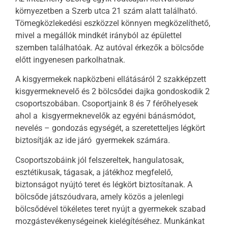
környezetben a Szerb utca 21 szám alatt található.
Tömegközlekedési eszközzel könnyen megközelíthető,
mivel a megállók mindkét irányból az épülettel
szemben találhatóak. Az autóval érkezők a bölcsőde
előtt ingyenesen parkolhatnak.
A kisgyermekek napközbeni ellátásáról 2 szakképzett
kisgyermeknevelő és 2 bölcsődei dajka gondoskodik 2
csoportszobában. Csoportjaink 8 és 7 férőhelyesek
ahol a kisgyermeknevelők az egyéni bánásmódot,
nevelés – gondozás egységét, a szeretetteljes légkört
biztosítják az ide járó gyermekek számára.
Csoportszobáink jól felszereltek, hangulatosak,
esztétikusak, tágasak, a játékhoz megfelelő,
biztonságot nyújtó teret és légkört biztosítanak. A
bölcsőde játszóudvara, amely közös a jelenlegi
bölcsődével tökéletes teret nyújt a gyermekek szabad
mozgástevékenységeinek kielégítéséhez. Munkánkat