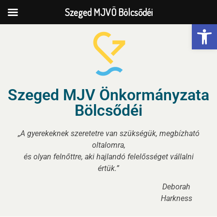
Szeged MJVÖ Bölcsődéi
Eszk
Szeged MJV Önkormányzata
Bölcsődéi
„A gyerekeknek szeretetre van szükségük, megbízható
oltalomra,
és olyan felnőttre, aki hajlandó felelősséget vállalni
értük.”
Deborah
Harkness