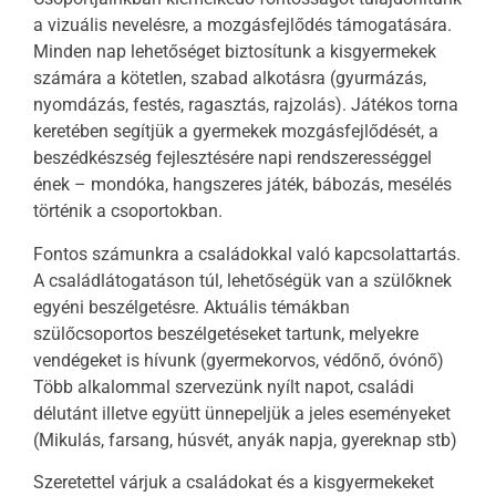
a vizuális nevelésre, a mozgásfejlődés támogatására.
Minden nap lehetőséget biztosítunk a kisgyermekek
számára a kötetlen, szabad alkotásra (gyurmázás,
nyomdázás, festés, ragasztás, rajzolás). Játékos torna
keretében segítjük a gyermekek mozgásfejlődését, a
beszédkészség fejlesztésére napi rendszerességgel
ének – mondóka, hangszeres játék, bábozás, mesélés
történik a csoportokban.
Fontos számunkra a családokkal való kapcsolattartás.
A családlátogatáson túl, lehetőségük van a szülőknek
egyéni beszélgetésre. Aktuális témákban
szülőcsoportos beszélgetéseket tartunk, melyekre
vendégeket is hívunk (gyermekorvos, védőnő, óvónő)
Több alkalommal szervezünk nyílt napot, családi
délutánt illetve együtt ünnepeljük a jeles eseményeket
(Mikulás, farsang, húsvét, anyák napja, gyereknap stb)
Szeretettel várjuk a családokat és a kisgyermekeket