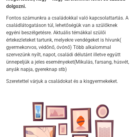
dolgozni.
Fontos számunkra a családokkal való kapcsolattartás. A
családlátogatáson túl, lehetőségük van a szülőknek
egyéni beszélgetésre. Aktuális témákkal szülői
értekezleteket tartunk, melyekre vendégeket is hívunk(
gyermekorvos, védőnő, óvónő) Több alkalommal
szervezünk nyílt, napot, családi délutánt illetve együtt
ünnepeljük a jeles eseményeket(Mikulás, farsang, húsvét,
anyák napja, gyereknap stb)
Szeretettel várjuk a családokat és a kisgyermekeket.