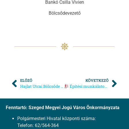
Bankó Csilla Vivien
Bölcsődevezető
ELŐZŐ
KÖVETKEZŐ
Hajlat Utcai Bölcsőde – Beiratkozás
Építési munkálatok és bejárati rend_Szentmihályi Bölcsőde
Fenntartó: Szeged Megyei Jogú Város Önkormányzata
Polgármesteri Hivatal központi száma:
Telefon: 62/564-364