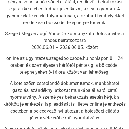
igénybe venni a bölcsődei ellátást, rendkívüli beiratkozási
eljárás keretében tudnak jelentkezni, az év folyamán. A
gyermekek felvétele folyamatosan, a szabad férőhelyekkel
rendelkező bölcsődei telephelyre történik.
Szeged Megyei Jogú Város Önkormányzata Bölcsődéibe a
rendes beiratkozásra
2026.06.01 – 2026.06.05. között
online az ugyintezes.szegedbolcsode.hu honlapon 0 – 24
órában és személyesen hétfőtől péntekig, a bölcsődei
telephelyeken 8-16 óra között van lehetőség.
A kötelezően csatolandó dokumentumok, munkáltatói
igazolás, szándéknyilatkozat munkába állásról című
nyomtatvány. A személyes beiratkozás esetén kérjük a
kitöltött jelentkezési lap leadását is, illetve online jelentkezés
esetében a beleegyező nyilatkozat a bölcsődei ellátás
igénybevételéről című nyomtatványt.
A gyermekek felvétele nem jelentkezési sorrendben történik!