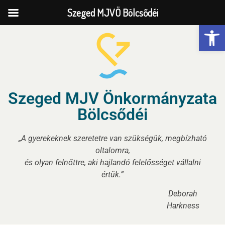
Szeged MJVÖ Bölcsődéi
Eszk
Szeged MJV Önkormányzata
Bölcsődéi
„A gyerekeknek szeretetre van szükségük, megbízható
oltalomra,
és olyan felnőttre, aki hajlandó felelősséget vállalni
értük.”
Deborah
Harkness