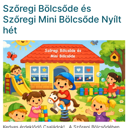
Szőregi Bölcsőde és
Szőregi Mini Bölcsőde Nyílt
hét
Kedves érdeklődő Családok! A Szőregi Bölcsődében