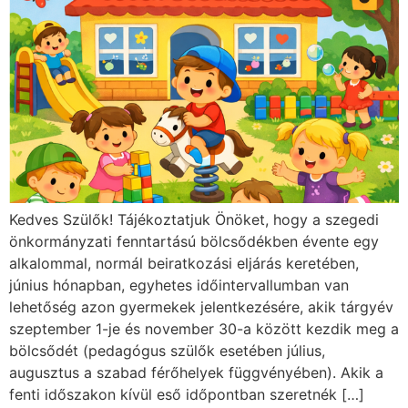
Kedves Szülők! Tájékoztatjuk Önöket, hogy a szegedi
önkormányzati fenntartású bölcsődékben évente egy
alkalommal, normál beiratkozási eljárás keretében,
június hónapban, egyhetes időintervallumban van
lehetőség azon gyermekek jelentkezésére, akik tárgyév
szeptember 1-je és november 30-a között kezdik meg a
bölcsődét (pedagógus szülők esetében július,
augusztus a szabad férőhelyek függvényében). Akik a
fenti időszakon kívül eső időpontban szeretnék […]