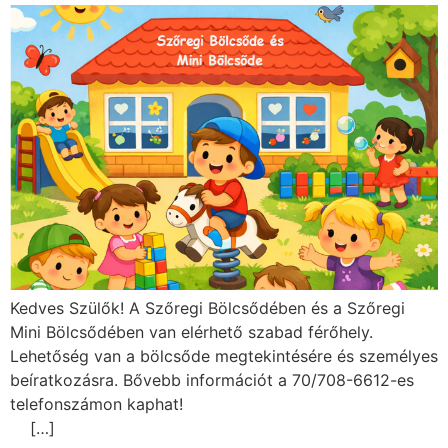
Kedves Szülők! A Szőregi Bölcsődében és a Szőregi
Mini Bölcsődében van elérhető szabad férőhely.
Lehetőség van a bölcsőde megtekintésére és személyes
beíratkozásra. Bővebb információt a 70/708-6612-es
telefonszámon kaphat!
[…]