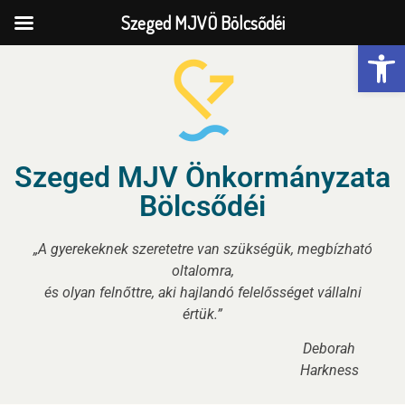
Szeged MJVÖ Bölcsődéi
Eszk
Szeged MJV Önkormányzata
Bölcsődéi
„A gyerekeknek szeretetre van szükségük, megbízható
oltalomra,
és olyan felnőttre, aki hajlandó felelősséget vállalni
értük.”
Deborah
Harkness