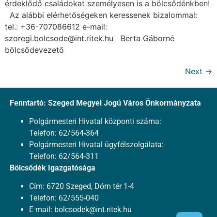
érdeklődő családokat személyesen is a bölcsődénkben!
Az alábbi elérhetőségeken keressenek bizalommal:
tel.: +36-707086612 e-mail:
szoregi.bolcsode@int.ritek.hu Berta Gáborné
bölcsődevezető
Next
→
Fenntartó: Szeged Megyei Jogú Város Önkormányzata
Polgármesteri Hivatal központi száma:
Telefon: 62/564-364
Polgármesteri Hivatal ügyfélszolgálata:
Telefon: 62/564-311
Bölcsődék Igazgatósága
Cím: 6720 Szeged, Dóm tér 1-4
Telefon: 62/555-040
E-mail:
bolcsodek@int.ritek.hu