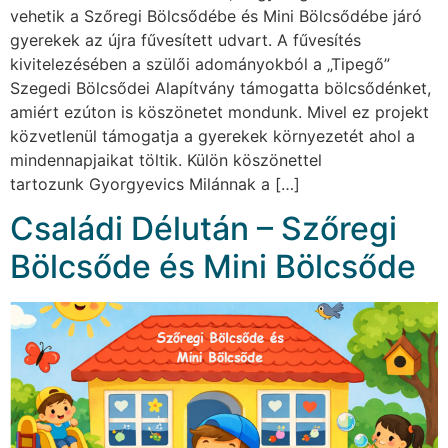
vehetik a Szőregi Bölcsődébe és Mini Bölcsődébe járó
gyerekek az újra fűvesített udvart. A fűvesítés
kivitelezésében a szülői adományokból a „Tipegő”
Szegedi Bölcsődei Alapítvány támogatta bölcsődénket,
amiért ezúton is köszönetet mondunk. Mivel ez projekt
közvetlenül támogatja a gyerekek környezetét ahol a
mindennapjaikat töltik. Külön köszönettel
tartozunk Gyorgyevics Milánnak a […]
Családi Délután – Szőregi
Bölcsőde és Mini Bölcsőde