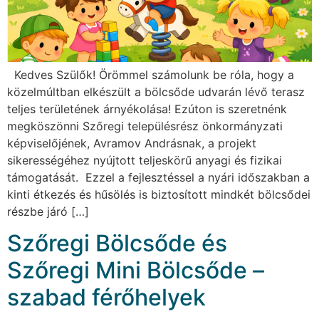
Kedves Szülők! Örömmel számolunk be róla, hogy a
közelmúltban elkészült a bölcsőde udvarán lévő terasz
teljes területének árnyékolása! Ezúton is szeretnénk
megköszönni Szőregi településrész önkormányzati
képviselőjének, Avramov Andrásnak, a projekt
sikerességéhez nyújtott teljeskörű anyagi és fizikai
támogatását. Ezzel a fejlesztéssel a nyári időszakban a
kinti étkezés és hűsölés is biztosított mindkét bölcsődei
részbe járó […]
Szőregi Bölcsőde és
Szőregi Mini Bölcsőde –
szabad férőhelyek