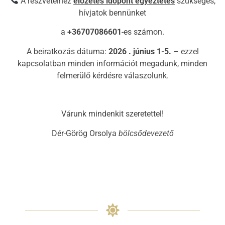
A részvételhez
előzetes időpont egyeztetés
szükséges,
hívjatok bennünket
a
+36707086601
-es számon.
A beiratkozás dátuma:
2026 . június 1-5.
– ezzel
kapcsolatban minden információt megadunk, minden
felmerülő kérdésre válaszolunk.
Várunk mindenkit szeretettel!
Dér-Görög Orsolya
bölcsődevezető