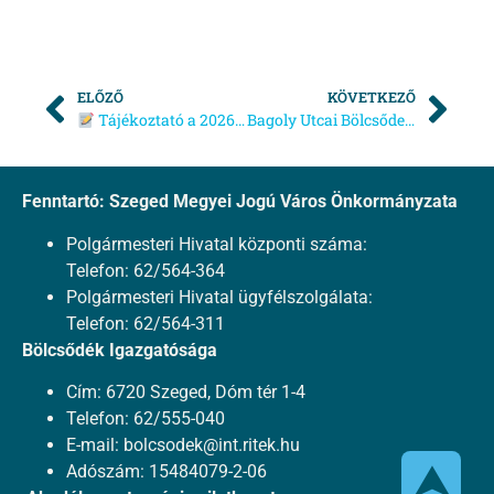
ELŐZŐ
KÖVETKEZŐ
Tájékoztató a 2026. évi bölcsődei beiratkozás rendjéről_Szentmihályi Bölcsőde
Bagoly Utcai Bölcsőde Beiratkozás
Fenntartó: Szeged Megyei Jogú Város Önkormányzata
Polgármesteri Hivatal központi száma:
Telefon: 62/564-364
Polgármesteri Hivatal ügyfélszolgálata:
Telefon: 62/564-311
Bölcsődék Igazgatósága
Cím: 6720 Szeged, Dóm tér 1-4
Telefon: 62/555-040
E-mail:
bolcsodek@int.ritek.hu
⮝
Adószám: 15484079-2-06