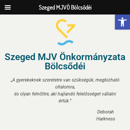
Szeged MJVÖ Bölcsődéi
Eszk
Szeged MJV Önkormányzata
Bölcsődéi
„A gyerekeknek szeretetre van szükségük, megbízható
oltalomra,
és olyan felnőttre, aki hajlandó felelősséget vállalni
értük.”
Deborah
Harkness